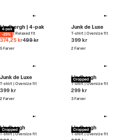
Lindbergh | 4-pak
Junk de Luxe
4-pak
T-shirt | Relaxed fit
T-shirt | Oversize fit
-25%
I alt (uden rabat)
I alt (inkl. rabat)
374,25 kr
499 kr
399 kr
5
Farver
2
Farver
Junk de Luxe
Lindbergh
Cropped
T-shirt | Oversize fit
T-shirt | Oversize fit
I alt (inkl. rabat)
I alt (inkl. rabat)
399 kr
299 kr
2
Farver
3
Farver
Lindbergh
Lindbergh
Cropped
Cropped
T-shirt | Oversize fit
T-shirt | Oversize fit