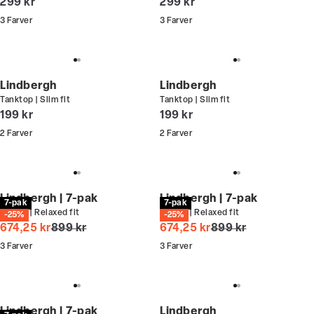
I alt (inkl. rabat)
I alt (inkl. rabat)
299 kr
299 kr
3
Farver
3
Farver
Lindbergh
Lindbergh
Tanktop | Slim fit
Tanktop | Slim fit
I alt (inkl. rabat)
I alt (inkl. rabat)
199 kr
199 kr
2
Farver
2
Farver
Lindbergh | 7-pak
Lindbergh | 7-pak
7-pak
7-pak
T-shirt | Relaxed fit
T-shirt | Relaxed fit
-25%
-25%
I alt (uden rabat)
I alt (uden rabat)
674,25 kr
899 kr
674,25 kr
899 kr
3
Farver
3
Farver
Lindbergh | 7-pak
Lindbergh