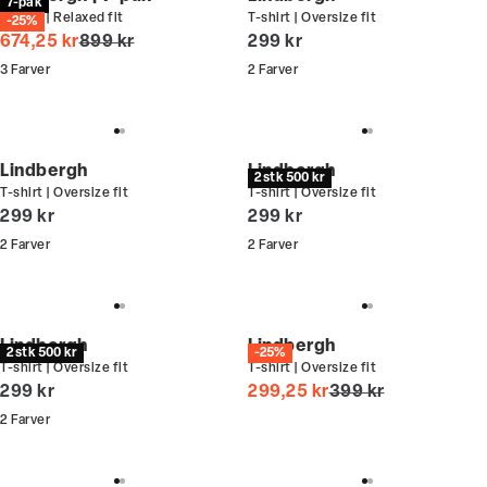
7-pak
T-shirt | Relaxed fit
T-shirt | Oversize fit
-25%
I alt (uden rabat)
I alt (inkl. rabat)
674,25 kr
899 kr
299 kr
3
Farver
2
Farver
Lindbergh
Lindbergh
2 stk 500 kr
T-shirt | Oversize fit
T-shirt | Oversize fit
I alt (inkl. rabat)
I alt (inkl. rabat)
299 kr
299 kr
2
Farver
2
Farver
Lindbergh
Lindbergh
2 stk 500 kr
-25%
T-shirt | Oversize fit
T-shirt | Oversize fit
I alt (inkl. rabat)
I alt (uden rabat)
299 kr
299,25 kr
399 kr
2
Farver