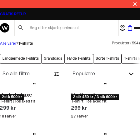
MASSER AF STYLES PÅ TILBUD
GRATIS RETUR
Søg her...
Produkter
(
594
)
Alle varer
T-shirts
Langærmede T-shirts
Granddads
Hvide T-shirts
Sorte T-shirts
T-shirts 
Se alle filtre
Junk de Luxe
Lindbergh
2 stk 500 kr
2 stk 450 kr / 3 stk 600 kr
T-shirt | Relaxed fit
T-shirt | Relaxed fit
I alt (inkl. rabat)
I alt (inkl. rabat)
299 kr
299 kr
18
Farver
27
Farver