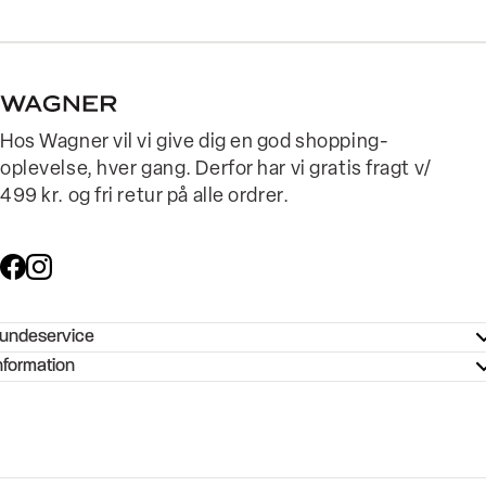
Hos Wagner vil vi give dig en god shopping-
oplevelse, hver gang. Derfor har vi gratis fragt v/
499 kr. og fri retur på alle ordrer.
undeservice
ndeservice - Hjælpecenter
nformation
ories - Inspiration
ntakt os
ørrelsesguide
tikker
b og karriere
turnering