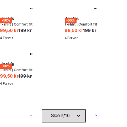
Jack's
Jack's
-50%
-50%
T-shirt | Comfort fit
T-shirt | Comfort fit
I alt (uden rabat)
I alt (uden rabat)
99,50 kr
199 kr
99,50 kr
199 kr
4
Farver
4
Farver
Jack's
-50%
T-shirt | Comfort fit
I alt (uden rabat)
99,50 kr
199 kr
4
Farver