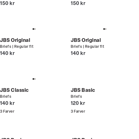
I alt (inkl. rabat)
I alt (inkl. rabat)
150 kr
150 kr
JBS Original
JBS Original
Briefs | Regular fit
Briefs | Regular fit
I alt (inkl. rabat)
I alt (inkl. rabat)
140 kr
140 kr
JBS Classic
JBS Basic
Briefs
Briefs
I alt (inkl. rabat)
I alt (inkl. rabat)
140 kr
120 kr
3
Farver
3
Farver