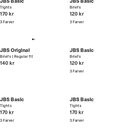
JBS Basic
JBS Basic
Tights
Briefs
I alt (inkl. rabat)
I alt (inkl. rabat)
170 kr
120 kr
3
Farver
3
Farver
JBS Original
JBS Basic
Briefs | Regular fit
Briefs
I alt (inkl. rabat)
I alt (inkl. rabat)
140 kr
120 kr
3
Farver
JBS Basic
JBS Basic
Tights
Tights
I alt (inkl. rabat)
I alt (inkl. rabat)
170 kr
170 kr
3
Farver
3
Farver