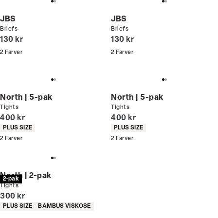
JBS
JBS
Briefs
Briefs
I alt (inkl. rabat)
I alt (inkl. rabat)
130 kr
130 kr
2
Farver
2
Farver
North | 5-pak
North | 5-pak
Tights
Tights
I alt (inkl. rabat)
I alt (inkl. rabat)
400 kr
400 kr
Produkt egenskaber
Produkt egenskaber
PLUS SIZE
PLUS SIZE
2
Farver
2
Farver
North | 2-pak
2-pak
Tights
I alt (inkl. rabat)
300 kr
Produkt egenskaber
PLUS SIZE
BAMBUS VISKOSE