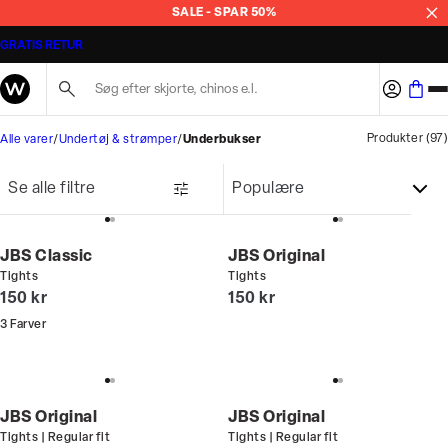
SALE - SPAR 50%
GRATIS RETUR
Søg her...
Produkter
(
97
)
Alle varer
Undertøj & strømper
Underbukser
Se alle filtre
JBS Classic
JBS Original
Tights
Tights
I alt (inkl. rabat)
I alt (inkl. rabat)
150 kr
150 kr
3
Farver
JBS Original
JBS Original
Tights | Regular fit
Tights | Regular fit