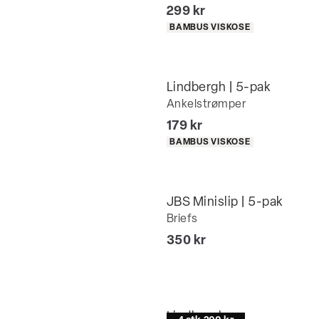
I alt (inkl. rabat)
299 kr
Produkt egenskaber
BAMBUS VISKOSE
Lindbergh | 5-pak
Ankelstrømper
I alt (inkl. rabat)
179 kr
Produkt egenskaber
BAMBUS VISKOSE
JBS Minislip | 5-pak
Briefs
I alt (inkl. rabat)
350 kr
Lindbergh