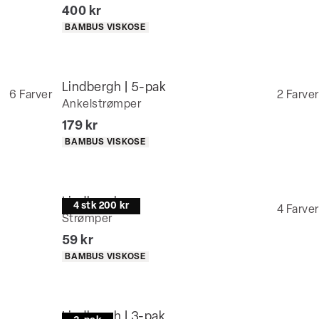
I alt (inkl. rabat)
400 kr
Produkt egenskaber
BAMBUS VISKOSE
Lindbergh | 5-pak
6
Farver
2
Farver
Ankelstrømper
I alt (inkl. rabat)
179 kr
Produkt egenskaber
BAMBUS VISKOSE
Lindbergh
4 stk 200 kr
4
Farver
Strømper
I alt (inkl. rabat)
59 kr
Produkt egenskaber
BAMBUS VISKOSE
Lindbergh | 3-pak