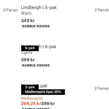
Lindbergh | 5-pak
2
Farver
2
Farver
Briefs
I alt (inkl. rabat)
349 kr
Produkt egenskaber
BAMBUS VISKOSE
Lindbergh | 6-pak
6-pak
Tights
I alt (inkl. rabat)
599 kr
Produkt egenskaber
BAMBUS VISKOSE
Bison | 3-pak
3-pak
2
Farver
Tights
Medlemspris Spar 25%
Medlemspris*
I alt (uden rabat)
299,25 kr
399 kr
Produkt egenskaber