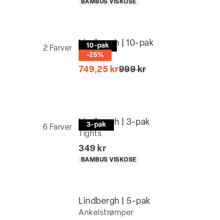
Produkt egenskaber
BAMBUS VISKOSE
Lindbergh | 10-pak
10-pak
2
Farver
Tights
-25%
I alt (uden rabat)
749,25 kr
999 kr
Lindbergh | 3-pak
3-pak
6
Farver
Tights
I alt (inkl. rabat)
349 kr
Produkt egenskaber
BAMBUS VISKOSE
Lindbergh | 5-pak
Ankelstrømper