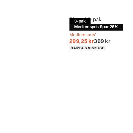
Bison | 3-pak
3-pak
Tights
Medlemspris Spar 25%
Medlemspris*
I alt (uden raba
299,25 kr
399 kr
Produkt egenskaber
BAMBUS VISKOSE