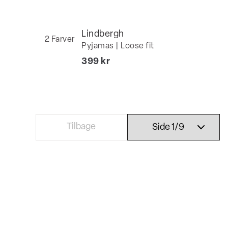
Lindbergh
2
Farver
Pyjamas | Loose fit
I alt (inkl. rabat)
399 kr
t)
Tilbage