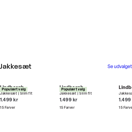
Jakkesæt
Se udvalget
Lindbergh
Lindbergh
Lindb
Populært valg
Populært valg
Jakkesæt | Slim fit
Jakkesæt | Slim fit
Jakkesæ
I alt (inkl. rabat)
I alt (inkl. rabat)
I alt 
1.499 kr
1.499 kr
1.499
15
Farver
15
Farver
15
Farv