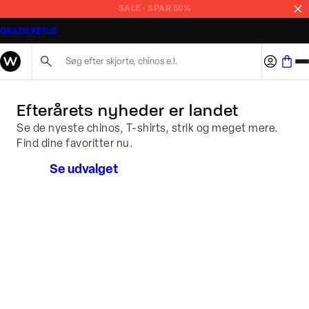
Tøj til mænd - Nyheder og tilbud - WAGNER
SALE - SPAR 50%
GRATIS RETUR
Søg her...
Efterårets nyheder er landet
Se de nyeste chinos, T-shirts, strik og meget mere.
Find dine favoritter nu.
Se udvalget