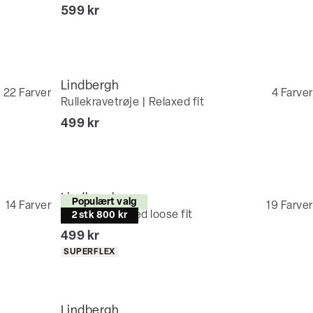
I alt (inkl. rabat)
599 kr
Lindbergh
22
Farver
4
Farver
Rullekravetrøje | Relaxed fit
I alt (inkl. rabat)
499 kr
Lindbergh
Populært valg
14
Farver
19
Farver
Chinos | Relaxed loose fit
2 stk 800 kr
I alt (inkl. rabat)
499 kr
Produkt egenskaber
SUPERFLEX
Lindbergh