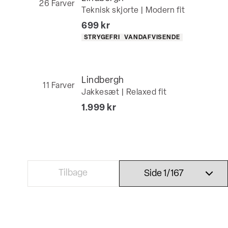
26
Farver
Teknisk skjorte | Modern fit
I alt (inkl. rabat)
699 kr
Produkt egenskaber
STRYGEFRI
VANDAFVISENDE
Lindbergh
11
Farver
Jakkesæt | Relaxed fit
I alt (inkl. rabat)
1.999 kr
Tilbage