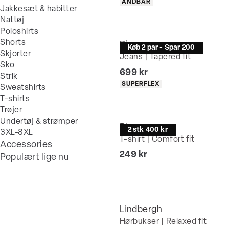
Produkt egenskaber
ÅNDBAR
Jakkesæt & habitter
Nattøj
Poloshirts
Shorts
Bison
Køb 2 par - Spar 200
Skjorter
Jeans | Tapered fit
Sko
I alt (inkl. rabat)
699 kr
Strik
Produkt egenskaber
SUPERFLEX
Sweatshirts
T-shirts
Trøjer
Undertøj & strømper
Bison
2 stk 400 kr
3XL-8XL
T-shirt | Comfort fit
Accessories
I alt (inkl. rabat)
249 kr
Populært lige nu
Lindbergh
Hørbukser | Relaxed fit