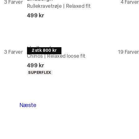
3
Farver
4
Farver
Rullekravetrøje | Relaxed fit
I alt (inkl. rabat)
499 kr
Lindbergh
2 stk 800 kr
3
Farver
19
Farver
Chinos | Relaxed loose fit
I alt (inkl. rabat)
499 kr
Produkt egenskaber
SUPERFLEX
Næste