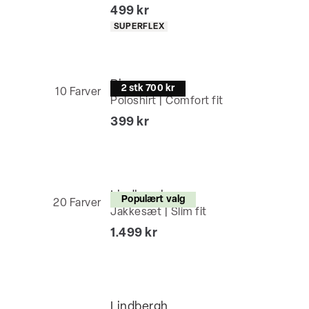
I alt (inkl. rabat)
499 kr
Produkt egenskaber
SUPERFLEX
Bison
2 stk 700 kr
10
Farver
Poloshirt | Comfort fit
I alt (inkl. rabat)
399 kr
Lindbergh
Populært valg
20
Farver
Jakkesæt | Slim fit
I alt (inkl. rabat)
1.499 kr
Lindbergh