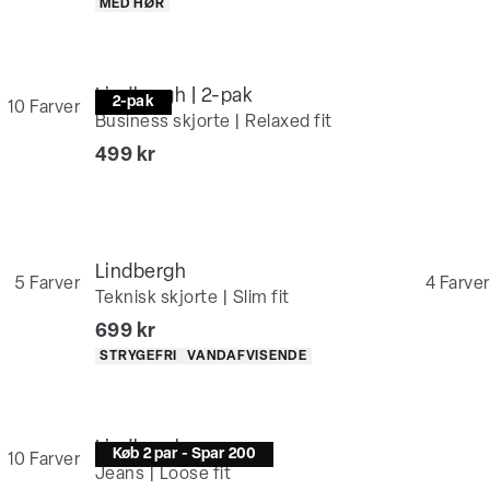
Produkt egenskaber
MED HØR
Lindbergh | 2-pak
2-pak
10
Farver
Business skjorte | Relaxed fit
I alt (inkl. rabat)
499 kr
Lindbergh
5
Farver
4
Farver
Teknisk skjorte | Slim fit
I alt (inkl. rabat)
699 kr
Produkt egenskaber
STRYGEFRI
VANDAFVISENDE
Lindbergh
Køb 2 par - Spar 200
10
Farver
Jeans | Loose fit