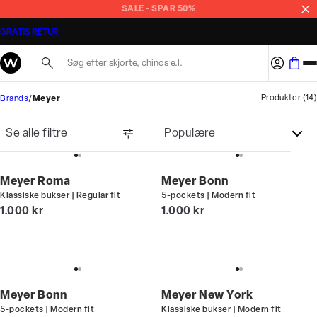
SALE - SPAR 50%
GRATIS RETUR
Søg her...
Produkter
(
14
)
Brands
Meyer
Se alle filtre
Meyer Roma
Meyer Bonn
Klassiske bukser | Regular fit
5-pockets | Modern fit
I alt (inkl. rabat)
I alt (inkl. rabat)
1.000 kr
1.000 kr
Meyer Bonn
Meyer New York
5-pockets | Modern fit
Klassiske bukser | Modern fit