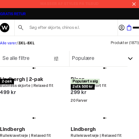
MASSER AF STYLES PÅ TILBUD
GRATIS RETUR
Søg her...
Produkter
(
1871
)
Alle varer
3XL-8XL
Se alle filtre
Lindbergh | 2-pak
Bison
2-pak
Populært valg
Business skjorte | Relaxed fit
T-shirt | Comfort fit
2 stk 500 kr
I alt (inkl. rabat)
I alt (inkl. rabat)
499 kr
299 kr
20
Farver
Lindbergh
Lindbergh
Rullekravetrøje | Relaxed fit
Rullekravetrøje | Relaxed fit