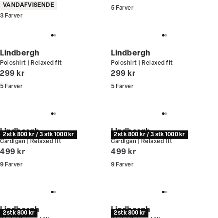
Produkt egenskaber
VANDAFVISENDE
5
Farver
3
Farver
Lindbergh
Lindbergh
Poloshirt | Relaxed fit
Poloshirt | Relaxed fit
I alt (inkl. rabat)
I alt (inkl. rabat)
299 kr
299 kr
5
Farver
5
Farver
Lindbergh
Lindbergh
2 stk 800 kr / 3 stk 1000 kr
2 stk 800 kr / 3 stk 1000 kr
Cardigan | Relaxed fit
Cardigan | Relaxed fit
I alt (inkl. rabat)
I alt (inkl. rabat)
499 kr
499 kr
9
Farver
9
Farver
Lindbergh
Lindbergh
2 stk 800 kr
2 stk 800 kr