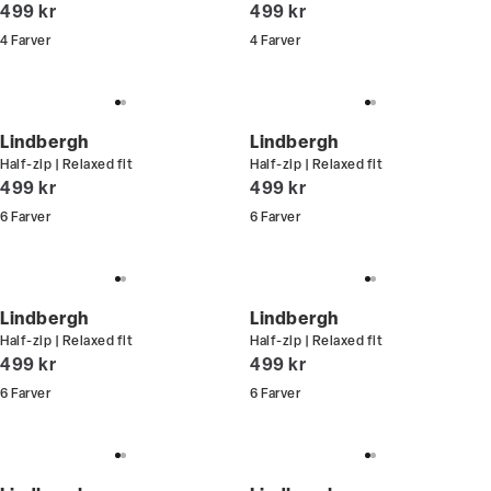
I alt (inkl. rabat)
I alt (inkl. rabat)
499 kr
499 kr
4
Farver
4
Farver
Lindbergh
Lindbergh
Half-zip | Relaxed fit
Half-zip | Relaxed fit
I alt (inkl. rabat)
I alt (inkl. rabat)
499 kr
499 kr
6
Farver
6
Farver
Lindbergh
Lindbergh
Half-zip | Relaxed fit
Half-zip | Relaxed fit
I alt (inkl. rabat)
I alt (inkl. rabat)
499 kr
499 kr
6
Farver
6
Farver