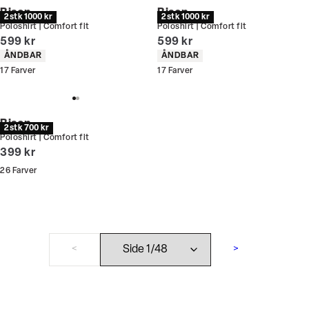
Bison
Bison
2 stk 1000 kr
2 stk 1000 kr
Poloshirt | Comfort fit
Poloshirt | Comfort fit
I alt (inkl. rabat)
I alt (inkl. rabat)
599 kr
599 kr
Produkt egenskaber
Produkt egenskaber
ÅNDBAR
ÅNDBAR
17
Farver
17
Farver
Bison
2 stk 700 kr
Poloshirt | Comfort fit
I alt (inkl. rabat)
399 kr
26
Farver