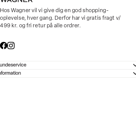
Hos Wagner vil vi give dig en god shopping-
oplevelse, hver gang. Derfor har vi gratis fragt v/
499 kr. og fri retur på alle ordrer.
undeservice
ndeservice - Hjælpecenter
nformation
ories - Inspiration
ntakt os
ørrelsesguide
tikker
b og karriere
turnering
okumentation
Handelsbetingelser
Persondatapolitik
Cookiepolitik
rtrudt køb
vekort
Rediger cookie-indstillinger