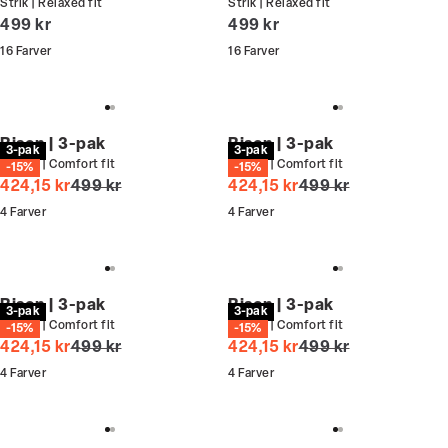
Strik | Relaxed fit
Strik | Relaxed fit
I alt (inkl. rabat)
I alt (inkl. rabat)
499 kr
499 kr
16
Farver
16
Farver
Bison | 3-pak
Bison | 3-pak
3-pak
3-pak
T-shirt | Comfort fit
T-shirt | Comfort fit
-15%
-15%
I alt (uden rabat)
I alt (uden rabat)
424,15 kr
499 kr
424,15 kr
499 kr
4
Farver
4
Farver
Bison | 3-pak
Bison | 3-pak
3-pak
3-pak
T-shirt | Comfort fit
T-shirt | Comfort fit
-15%
-15%
I alt (uden rabat)
I alt (uden rabat)
424,15 kr
499 kr
424,15 kr
499 kr
4
Farver
4
Farver