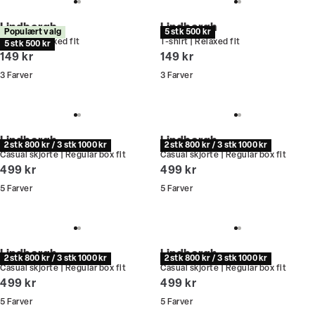
Lindbergh
Lindbergh
Populært valg
5 stk 500 kr
T-shirt | Relaxed fit
T-shirt | Relaxed fit
5 stk 500 kr
I alt (inkl. rabat)
I alt (inkl. rabat)
149 kr
149 kr
3
Farver
3
Farver
Lindbergh
Lindbergh
2 stk 800 kr / 3 stk 1000 kr
2 stk 800 kr / 3 stk 1000 kr
Casual skjorte | Regular box fit
Casual skjorte | Regular box fit
I alt (inkl. rabat)
I alt (inkl. rabat)
499 kr
499 kr
5
Farver
5
Farver
Lindbergh
Lindbergh
2 stk 800 kr / 3 stk 1000 kr
2 stk 800 kr / 3 stk 1000 kr
Casual skjorte | Regular box fit
Casual skjorte | Regular box fit
I alt (inkl. rabat)
I alt (inkl. rabat)
499 kr
499 kr
5
Farver
5
Farver