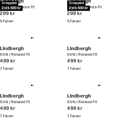
Lindbergh
Lindbergh
Cropped
Cropped
T-shirt | Oversize fit
T-shirt | Oversize fit
2 stk 500 kr
2 stk 500 kr
I alt (inkl. rabat)
I alt (inkl. rabat)
299 kr
299 kr
5
Farver
5
Farver
Lindbergh
Lindbergh
Strik | Relaxed fit
Strik | Relaxed fit
I alt (inkl. rabat)
I alt (inkl. rabat)
499 kr
499 kr
7
Farver
7
Farver
Lindbergh
Lindbergh
Strik | Relaxed fit
Strik | Relaxed fit
I alt (inkl. rabat)
I alt (inkl. rabat)
499 kr
499 kr
7
Farver
7
Farver