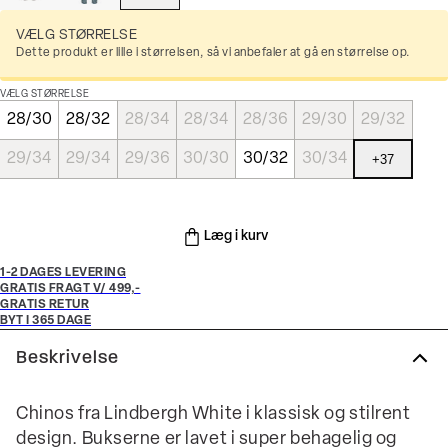
VÆLG STØRRELSE
Dette produkt er lille i størrelsen, så vi anbefaler at gå en størrelse op.
VÆLG STØRRELSE
28/30
28/32
28/34
28/34
28/36
29/30
29/32
29/34
29/34
29/36
30/30
30/32
30/34
+
37
Læg i kurv
1-2 DAGES LEVERING
GRATIS FRAGT V/ 499,-
GRATIS RETUR
BYT I 365 DAGE
Beskrivelse
Chinos fra Lindbergh White i klassisk og stilrent
design. Bukserne er lavet i super behagelig og