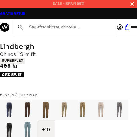
SALE - SPAR 50%
GRATIS RETUR
Søg her...
Lindbergh
Chinos | Slim fit
Produkt egenskaber
SUPERFLEX
I alt (inkl. rabat)
499 kr
2 stk 800 kr
FARVE: BLÅ / TRUE BLUE
+
16