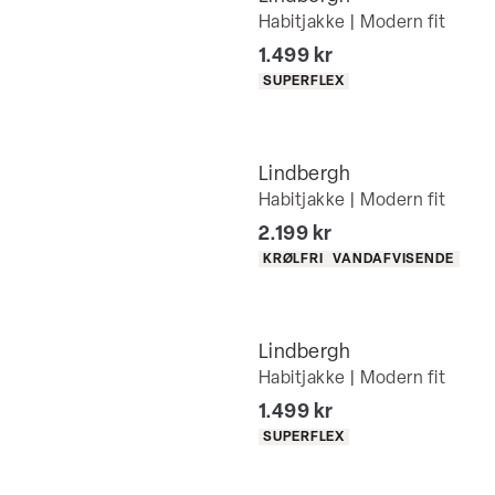
Habitjakke | Modern fit
I alt (inkl. rabat)
1.499 kr
Produkt egenskaber
SUPERFLEX
Lindbergh
Habitjakke | Modern fit
I alt (inkl. rabat)
2.199 kr
Produkt egenskaber
KRØLFRI
VANDAFVISENDE
Lindbergh
Habitjakke | Modern fit
I alt (inkl. rabat)
1.499 kr
Produkt egenskaber
SUPERFLEX