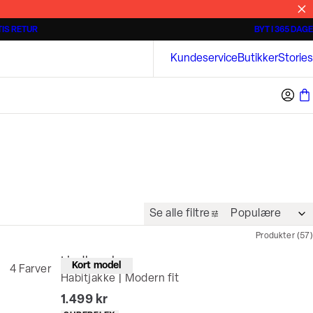
IS RETUR
BYT I 365 DAGE
Tidløse poloshirts
Overshirts
Bison
Kundeservice
Butikker
Stories
Se alle filtre
Produkter
(
57
)
Lindbergh
Kort model
4
Farver
Habitjakke | Modern fit
I alt (inkl. rabat)
1.499 kr