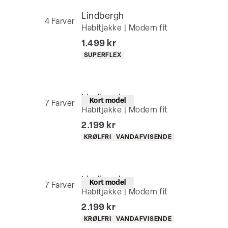
Lindbergh
4
Farver
Habitjakke | Modern fit
I alt (inkl. rabat)
1.499 kr
Produkt egenskaber
SUPERFLEX
Lindbergh
Kort model
7
Farver
Habitjakke | Modern fit
I alt (inkl. rabat)
2.199 kr
Produkt egenskaber
KRØLFRI
VANDAFVISENDE
Lindbergh
Kort model
7
Farver
Habitjakke | Modern fit
I alt (inkl. rabat)
2.199 kr
Produkt egenskaber
KRØLFRI
VANDAFVISENDE