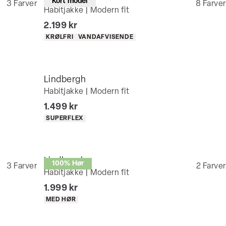
Kort model
3
Farver
8
Farver
Habitjakke | Modern fit
I alt (inkl. rabat)
2.199 kr
Produkt egenskaber
KRØLFRI
VANDAFVISENDE
Lindbergh
Habitjakke | Modern fit
I alt (inkl. rabat)
1.499 kr
Produkt egenskaber
SUPERFLEX
Lindbergh
100% Hør
3
Farver
2
Farver
Habitjakke | Modern fit
I alt (inkl. rabat)
1.999 kr
Produkt egenskaber
MED HØR