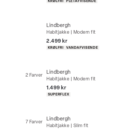
Produkt egenskaber
KRØLFRI
PLETAFVISENDE
Lindbergh
Habitjakke | Modern fit
I alt (inkl. rabat)
2.499 kr
Produkt egenskaber
KRØLFRI
VANDAFVISENDE
Lindbergh
2
Farver
Habitjakke | Modern fit
I alt (inkl. rabat)
1.499 kr
Produkt egenskaber
SUPERFLEX
Lindbergh
7
Farver
Habitjakke | Slim fit