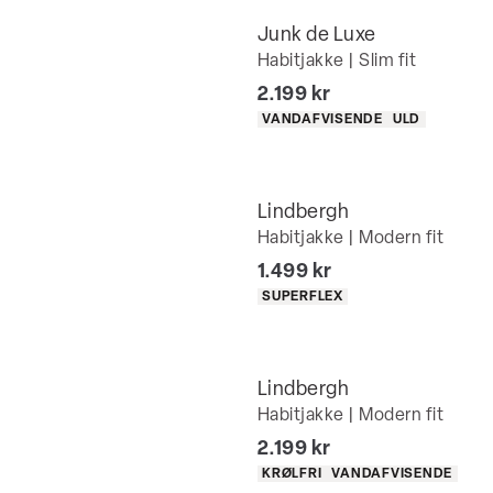
Junk de Luxe
Habitjakke | Slim fit
I alt (inkl. rabat)
2.199 kr
Produkt egenskaber
VANDAFVISENDE
ULD
Lindbergh
Habitjakke | Modern fit
I alt (inkl. rabat)
1.499 kr
Produkt egenskaber
SUPERFLEX
Lindbergh
Habitjakke | Modern fit
I alt (inkl. rabat)
2.199 kr
Produkt egenskaber
KRØLFRI
VANDAFVISENDE