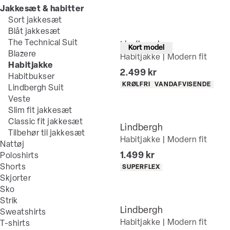
Jakkesæt & habitter
Sort jakkesæt
Blåt jakkesæt
The Technical Suit
Lindbergh
Kort model
Blazere
Habitjakke | Modern fit
Habitjakke
I alt (inkl. rabat)
2.499 kr
Habitbukser
Produkt egenskaber
KRØLFRI
VANDAFVISENDE
Lindbergh Suit
Veste
Slim fit jakkesæt
Classic fit jakkesæt
Lindbergh
Tilbehør til jakkesæt
Habitjakke | Modern fit
Nattøj
I alt (inkl. rabat)
1.499 kr
Poloshirts
Produkt egenskaber
Shorts
SUPERFLEX
Skjorter
Sko
Strik
Lindbergh
Sweatshirts
Habitjakke | Modern fit
T-shirts