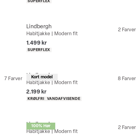
Produkt egenskaber
SUPERFLEX
Lindbergh
2
Farver
Habitjakke | Modern fit
I alt (inkl. rabat)
1.499 kr
Produkt egenskaber
SUPERFLEX
Lindbergh
Kort model
7
Farver
8
Farver
Habitjakke | Modern fit
I alt (inkl. rabat)
2.199 kr
Produkt egenskaber
KRØLFRI
VANDAFVISENDE
Lindbergh
100% Hør
2
Farver
Habitjakke | Modern fit