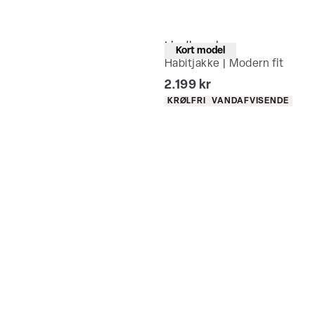
Lindbergh
Kort model
Habitjakke | Modern fit
I alt (inkl. rabat)
2.199 kr
Produkt egenskaber
KRØLFRI
VANDAFVISENDE