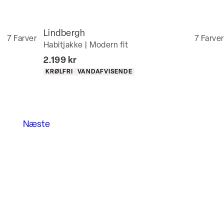
Lindbergh
7
Farver
7
Farver
Habitjakke | Modern fit
I alt (inkl. rabat)
2.199 kr
Produkt egenskaber
KRØLFRI
VANDAFVISENDE
Næste