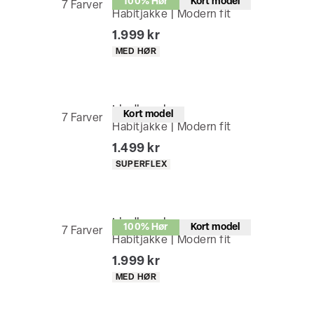
100% Hør
Kort model
7
Farver
Habitjakke | Modern fit
I alt (inkl. rabat)
1.999 kr
Produkt egenskaber
MED HØR
Lindbergh
Kort model
7
Farver
Habitjakke | Modern fit
I alt (inkl. rabat)
1.499 kr
Produkt egenskaber
SUPERFLEX
Lindbergh
100% Hør
Kort model
7
Farver
Habitjakke | Modern fit
I alt (inkl. rabat)
1.999 kr
Produkt egenskaber
MED HØR