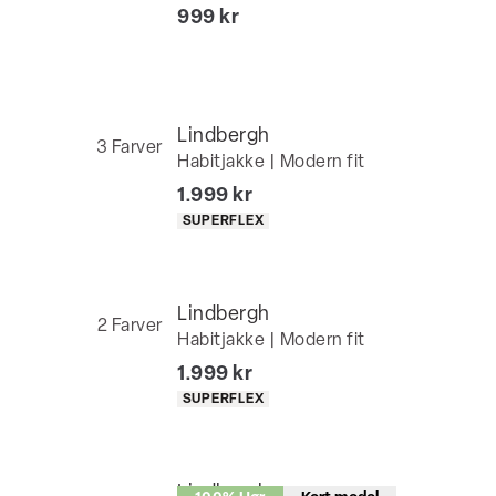
I alt (inkl. rabat)
999 kr
Lindbergh
3
Farver
Habitjakke | Modern fit
I alt (inkl. rabat)
1.999 kr
Produkt egenskaber
SUPERFLEX
Lindbergh
2
Farver
Habitjakke | Modern fit
I alt (inkl. rabat)
1.999 kr
Produkt egenskaber
SUPERFLEX
Lindbergh