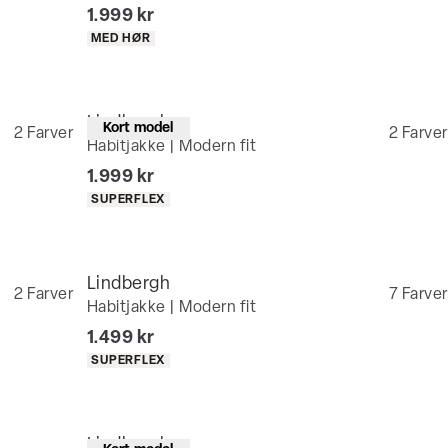
I alt (inkl. rabat)
1.999 kr
Produkt egenskaber
MED HØR
Lindbergh
Kort model
2
Farver
2
Farver
Habitjakke | Modern fit
I alt (inkl. rabat)
1.999 kr
Produkt egenskaber
SUPERFLEX
Lindbergh
2
Farver
7
Farver
Habitjakke | Modern fit
I alt (inkl. rabat)
1.499 kr
Produkt egenskaber
SUPERFLEX
Lindbergh