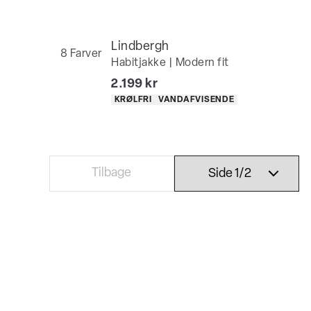
Lindbergh
8
Farver
Habitjakke | Modern fit
I alt (inkl. rabat)
2.199 kr
Produkt egenskaber
KRØLFRI
VANDAFVISENDE
Tilbage