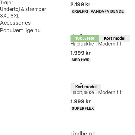
Trøjer
I alt (inkl. rabat)
2.199 kr
Undertøj & strømper
Produkt egenskaber
KRØLFRI
VANDAFVISENDE
3XL-8XL
Accessories
Populært lige nu
Lindbergh
100% Hør
Kort model
Habitjakke | Modern fit
I alt (inkl. rabat)
1.999 kr
Produkt egenskaber
MED HØR
Lindbergh
Kort model
Habitjakke | Modern fit
I alt (inkl. rabat)
1.999 kr
Produkt egenskaber
SUPERFLEX
Lindbergh