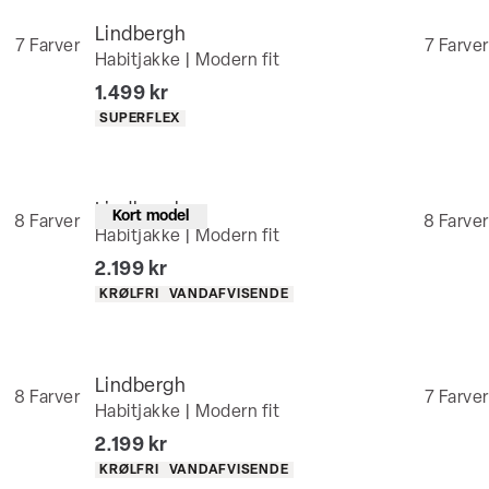
Lindbergh
7
Farver
7
Farver
Habitjakke | Modern fit
I alt (inkl. rabat)
1.499 kr
Produkt egenskaber
SUPERFLEX
Lindbergh
Kort model
8
Farver
8
Farver
Habitjakke | Modern fit
I alt (inkl. rabat)
2.199 kr
Produkt egenskaber
KRØLFRI
VANDAFVISENDE
Lindbergh
8
Farver
7
Farver
Habitjakke | Modern fit
I alt (inkl. rabat)
2.199 kr
Produkt egenskaber
KRØLFRI
VANDAFVISENDE