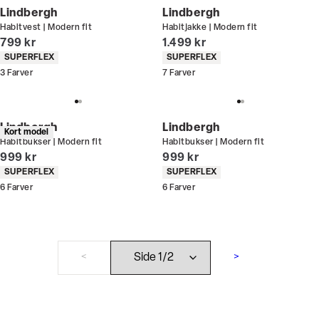
Lindbergh
Lindbergh
Habitvest | Modern fit
Habitjakke | Modern fit
I alt (inkl. rabat)
I alt (inkl. rabat)
799 kr
1.499 kr
Produkt egenskaber
Produkt egenskaber
SUPERFLEX
SUPERFLEX
3
Farver
7
Farver
Lindbergh
Lindbergh
Kort model
Habitbukser | Modern fit
Habitbukser | Modern fit
I alt (inkl. rabat)
I alt (inkl. rabat)
999 kr
999 kr
Produkt egenskaber
Produkt egenskaber
SUPERFLEX
SUPERFLEX
6
Farver
6
Farver