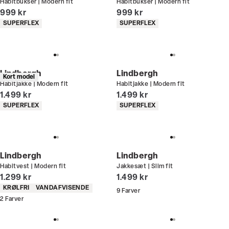
Habitbukser | Modern fit
Habitbukser | Modern fit
I alt (inkl. rabat)
I alt (inkl. rabat)
999 kr
999 kr
Produkt egenskaber
Produkt egenskaber
SUPERFLEX
SUPERFLEX
Lindbergh
Lindbergh
Kort model
Habitjakke | Modern fit
Habitjakke | Modern fit
I alt (inkl. rabat)
I alt (inkl. rabat)
1.499 kr
1.499 kr
Produkt egenskaber
Produkt egenskaber
SUPERFLEX
SUPERFLEX
Lindbergh
Lindbergh
Habitvest | Modern fit
Jakkesæt | Slim fit
I alt (inkl. rabat)
I alt (inkl. rabat)
1.299 kr
1.499 kr
Produkt egenskaber
KRØLFRI
VANDAFVISENDE
9
Farver
2
Farver