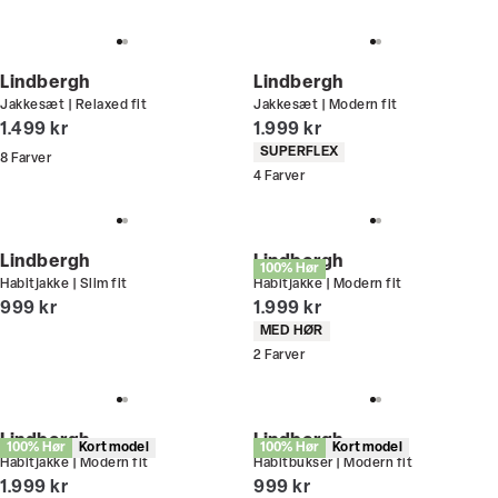
Lindbergh
Lindbergh
Jakkesæt | Relaxed fit
Jakkesæt | Modern fit
I alt (inkl. rabat)
I alt (inkl. rabat)
1.499 kr
1.999 kr
Produkt egenskaber
SUPERFLEX
8
Farver
4
Farver
Lindbergh
Lindbergh
100% Hør
Habitjakke | Slim fit
Habitjakke | Modern fit
I alt (inkl. rabat)
I alt (inkl. rabat)
999 kr
1.999 kr
Produkt egenskaber
MED HØR
2
Farver
Lindbergh
Lindbergh
100% Hør
Kort model
100% Hør
Kort model
Habitjakke | Modern fit
Habitbukser | Modern fit
I alt (inkl. rabat)
I alt (inkl. rabat)
1.999 kr
999 kr