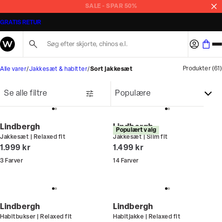
Sort jakkesæt til mænd
MASSER AF STYLES PÅ TILBUD
GRATIS RETUR
Søg her...
Produkter
(
61
)
Alle varer
Jakkesæt & habitter
Sort jakkesæt
Se alle filtre
Lindbergh
Lindbergh
Populært valg
Jakkesæt | Relaxed fit
Jakkesæt | Slim fit
I alt (inkl. rabat)
I alt (inkl. rabat)
1.999 kr
1.499 kr
3
Farver
14
Farver
Lindbergh
Lindbergh
Habitbukser | Relaxed fit
Habitjakke | Relaxed fit