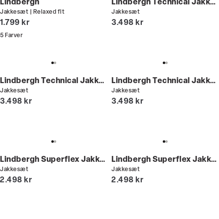
Lindbergh
Lindbergh Technical Jakkesæt
Jakkesæt | Relaxed fit
Jakkesæt
I alt (inkl. rabat)
I alt (inkl. rabat)
1.799 kr
3.498 kr
5
Farver
Lindbergh Technical Jakkesæt | Kort model
Lindbergh Technical Jakkesæt
Jakkesæt
Jakkesæt
I alt (inkl. rabat)
I alt (inkl. rabat)
3.498 kr
3.498 kr
Lindbergh Superflex Jakkesæt | Kort model
Lindbergh Superflex Jakkesæt
Jakkesæt
Jakkesæt
I alt (inkl. rabat)
I alt (inkl. rabat)
2.498 kr
2.498 kr