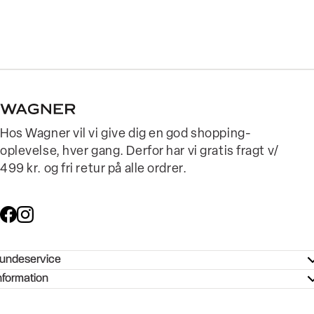
Hos Wagner vil vi give dig en god shopping-
oplevelse, hver gang. Derfor har vi gratis fragt v/
499 kr. og fri retur på alle ordrer.
undeservice
ndeservice - Hjælpecenter
nformation
ories - Inspiration
ntakt os