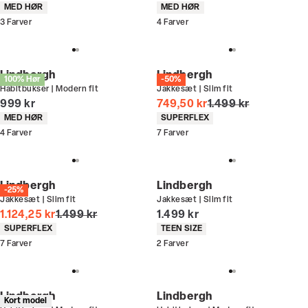
Produkt egenskaber
Produkt egenskaber
MED HØR
MED HØR
3
Farver
4
Farver
Lindbergh
Lindbergh
100% Hør
-50%
Habitbukser | Modern fit
Jakkesæt | Slim fit
I alt (inkl. rabat)
I alt (uden rabat)
999 kr
749,50 kr
1.499 kr
Produkt egenskaber
Produkt egenskaber
MED HØR
SUPERFLEX
4
Farver
7
Farver
Lindbergh
Lindbergh
-25%
Jakkesæt | Slim fit
Jakkesæt | Slim fit
I alt (uden rabat)
I alt (inkl. rabat)
1.124,25 kr
1.499 kr
1.499 kr
Produkt egenskaber
Produkt egenskaber
SUPERFLEX
TEEN SIZE
7
Farver
2
Farver
Lindbergh
Lindbergh
Kort model