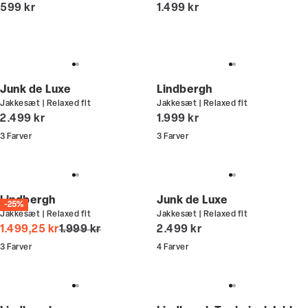
I alt (inkl. rabat)
I alt (inkl. rabat)
599 kr
1.499 kr
Junk de Luxe
Lindbergh
Jakkesæt | Relaxed fit
Jakkesæt | Relaxed fit
I alt (inkl. rabat)
I alt (inkl. rabat)
2.499 kr
1.999 kr
3
Farver
3
Farver
Lindbergh
Junk de Luxe
-25%
Jakkesæt | Relaxed fit
Jakkesæt | Relaxed fit
I alt (uden rabat)
I alt (inkl. rabat)
1.499,25 kr
1.999 kr
2.499 kr
3
Farver
4
Farver