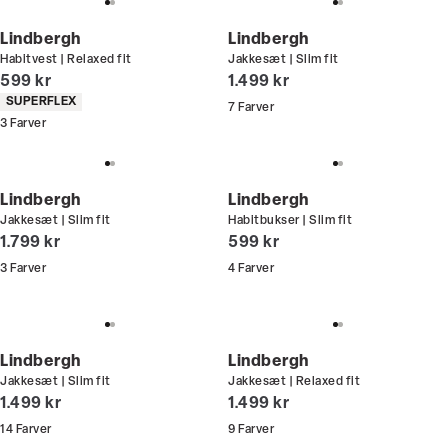
Lindbergh
Lindbergh
Habitvest | Relaxed fit
Jakkesæt | Slim fit
I alt (inkl. rabat)
I alt (inkl. rabat)
599 kr
1.499 kr
Produkt egenskaber
SUPERFLEX
7
Farver
3
Farver
Lindbergh
Lindbergh
Jakkesæt | Slim fit
Habitbukser | Slim fit
I alt (inkl. rabat)
I alt (inkl. rabat)
1.799 kr
599 kr
3
Farver
4
Farver
Lindbergh
Lindbergh
Jakkesæt | Slim fit
Jakkesæt | Relaxed fit
I alt (inkl. rabat)
I alt (inkl. rabat)
1.499 kr
1.499 kr
14
Farver
9
Farver