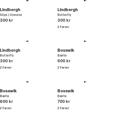
Lindbergh
Lindbergh
Slips | Onesize
Butterfly
I alt (inkl. rabat)
I alt (inkl. rabat)
300 kr
300 kr
2
Farver
Lindbergh
Bosswik
Butterfly
Bælte
I alt (inkl. rabat)
I alt (inkl. rabat)
300 kr
600 kr
2
Farver
2
Farver
Bosswik
Bosswik
Bælte
Bælte
I alt (inkl. rabat)
I alt (inkl. rabat)
600 kr
700 kr
2
Farver
2
Farver