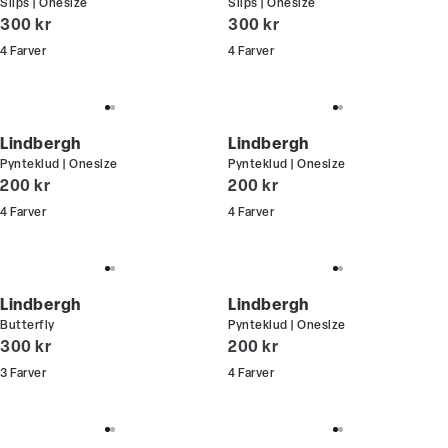
Slips | Onesize
Slips | Onesize
I alt (inkl. rabat)
I alt (inkl. rabat)
300 kr
300 kr
4
Farver
4
Farver
Lindbergh
Lindbergh
Pynteklud | Onesize
Pynteklud | Onesize
I alt (inkl. rabat)
I alt (inkl. rabat)
200 kr
200 kr
4
Farver
4
Farver
Lindbergh
Lindbergh
Butterfly
Pynteklud | Onesize
I alt (inkl. rabat)
I alt (inkl. rabat)
300 kr
200 kr
3
Farver
4
Farver