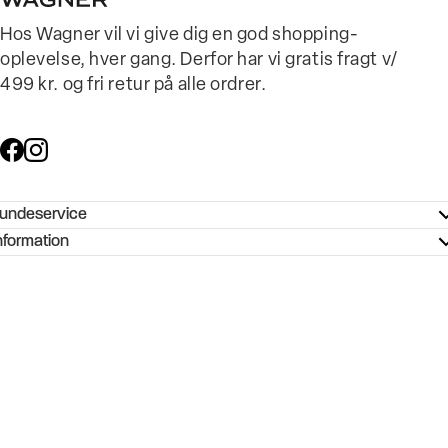
Hos Wagner vil vi give dig en god shopping-
oplevelse, hver gang. Derfor har vi gratis fragt v/
499 kr. og fri retur på alle ordrer.
undeservice
ndeservice - Hjælpecenter
nformation
ories - Inspiration
ntakt os
ørrelsesguide
tikker
b og karriere
turnering
okumentation
Handelsbetingelser
Persondatapolitik
Cookiepolitik
rtrudt køb
vekort
Rediger cookie-indstillinger