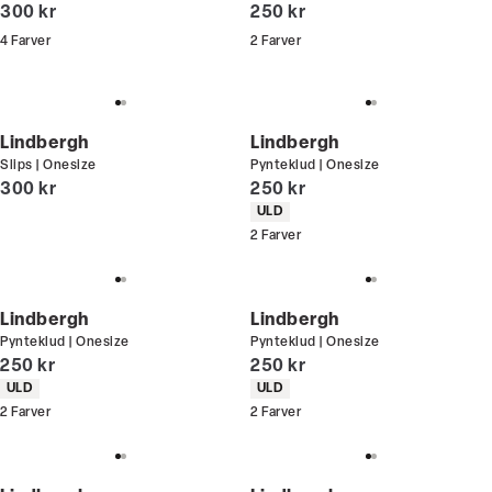
I alt (inkl. rabat)
I alt (inkl. rabat)
300 kr
250 kr
4
Farver
2
Farver
Lindbergh
Lindbergh
Slips | Onesize
Pynteklud | Onesize
I alt (inkl. rabat)
I alt (inkl. rabat)
300 kr
250 kr
Produkt egenskaber
ULD
2
Farver
Lindbergh
Lindbergh
Pynteklud | Onesize
Pynteklud | Onesize
I alt (inkl. rabat)
I alt (inkl. rabat)
250 kr
250 kr
Produkt egenskaber
Produkt egenskaber
ULD
ULD
2
Farver
2
Farver