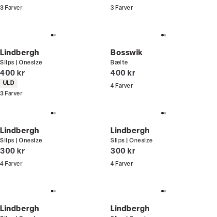
3
Farver
3
Farver
Lindbergh
Bosswik
Slips | Onesize
Bælte
I alt (inkl. rabat)
I alt (inkl. rabat)
400 kr
400 kr
Produkt egenskaber
ULD
4
Farver
3
Farver
Lindbergh
Lindbergh
Slips | Onesize
Slips | Onesize
I alt (inkl. rabat)
I alt (inkl. rabat)
300 kr
300 kr
4
Farver
4
Farver
Lindbergh
Lindbergh