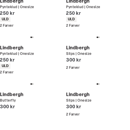
Lindbergh
Lindbergh
Pynteklud | Onesize
Pynteklud | Onesize
I alt (inkl. rabat)
I alt (inkl. rabat)
250 kr
250 kr
Produkt egenskaber
Produkt egenskaber
ULD
ULD
2
Farver
2
Farver
Lindbergh
Lindbergh
Pynteklud | Onesize
Slips | Onesize
I alt (inkl. rabat)
I alt (inkl. rabat)
250 kr
300 kr
Produkt egenskaber
ULD
2
Farver
2
Farver
Lindbergh
Lindbergh
Butterfly
Slips | Onesize
I alt (inkl. rabat)
I alt (inkl. rabat)
300 kr
300 kr
2
Farver