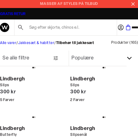
MASSER AF STYLES PÅ TILBUD
GRATIS RETUR
Søg her...
Produkter
(
165
)
Alle varer
Jakkesæt & habitter
Tilbehør til jakkesæt
Se alle filtre
Lindbergh
Lindbergh
Slips
Slips
I alt (inkl. rabat)
I alt (inkl. rabat)
300 kr
300 kr
5
Farver
2
Farver
Lindbergh
Lindbergh
Butterfly
Slipsenål