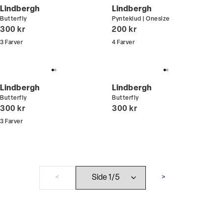
Lindbergh
Lindbergh
Butterfly
Pynteklud | Onesize
I alt (inkl. rabat)
I alt (inkl. rabat)
300 kr
200 kr
3
Farver
4
Farver
Lindbergh
Lindbergh
Butterfly
Butterfly
I alt (inkl. rabat)
I alt (inkl. rabat)
300 kr
300 kr
3
Farver