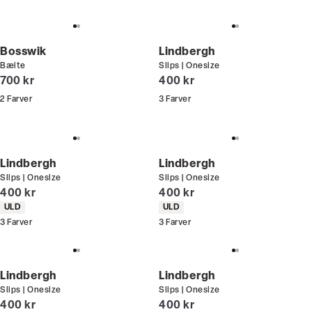
Bosswik
Lindbergh
Bælte
Slips | Onesize
I alt (inkl. rabat)
I alt (inkl. rabat)
700 kr
400 kr
2
Farver
3
Farver
Lindbergh
Lindbergh
Slips | Onesize
Slips | Onesize
I alt (inkl. rabat)
I alt (inkl. rabat)
400 kr
400 kr
Produkt egenskaber
Produkt egenskaber
ULD
ULD
3
Farver
3
Farver
Lindbergh
Lindbergh
Slips | Onesize
Slips | Onesize
I alt (inkl. rabat)
I alt (inkl. rabat)
400 kr
400 kr