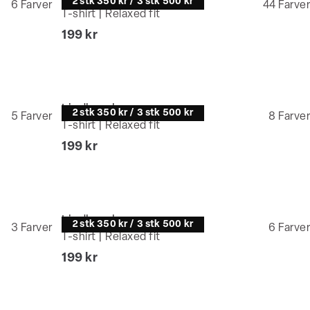
2 stk 350 kr / 3 stk 500 kr
6
Farver
44
Farver
T-shirt | Relaxed fit
I alt (inkl. rabat)
199 kr
Lindbergh
2 stk 350 kr / 3 stk 500 kr
5
Farver
8
Farver
T-shirt | Relaxed fit
I alt (inkl. rabat)
199 kr
Lindbergh
2 stk 350 kr / 3 stk 500 kr
3
Farver
6
Farver
T-shirt | Relaxed fit
I alt (inkl. rabat)
199 kr