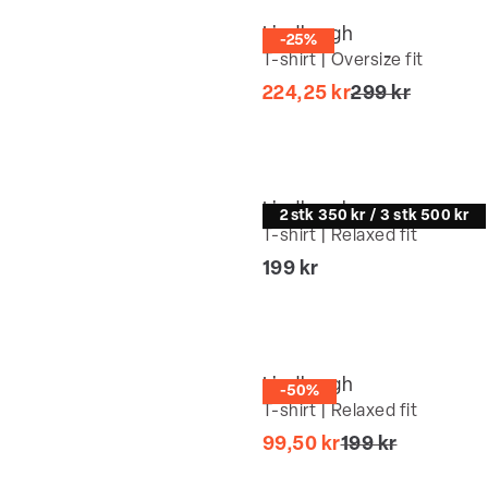
Lindbergh
-25%
T-shirt | Oversize fit
I alt (uden rab
224,25 kr
299 kr
Lindbergh
2 stk 350 kr / 3 stk 500 kr
T-shirt | Relaxed fit
I alt (inkl. rabat)
199 kr
Lindbergh
-50%
T-shirt | Relaxed fit
I alt (uden raba
99,50 kr
199 kr