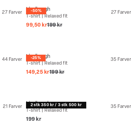
Lindbergh
-50%
27
Farver
27
Farver
T-shirt | Relaxed fit
I alt (uden rabat)
99,50 kr
199 kr
Lindbergh
-25%
44
Farver
35
Farver
T-shirt | Relaxed fit
I alt (uden rabat)
149,25 kr
199 kr
Lindbergh
2 stk 350 kr / 3 stk 500 kr
21
Farver
35
Farver
T-shirt | Relaxed fit
I alt (inkl. rabat)
199 kr