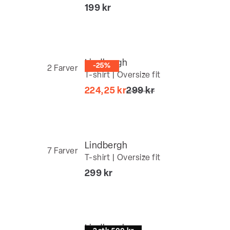
at)
I alt (inkl. rabat)
199 kr
Lindbergh
-25%
2
Farver
T-shirt | Oversize fit
I alt (uden rabat)
224,25 kr
299 kr
Lindbergh
7
Farver
T-shirt | Oversize fit
t)
I alt (inkl. rabat)
299 kr
Lindbergh