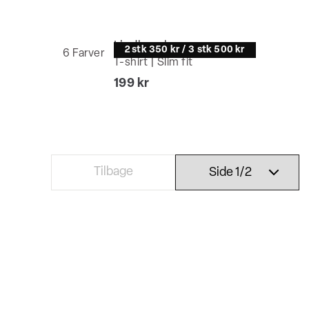
Lindbergh
2 stk 350 kr / 3 stk 500 kr
6
Farver
T-shirt | Slim fit
at)
I alt (inkl. rabat)
199 kr
Tilbage