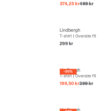
I alt (uden rab
374,25 kr
499 kr
Lindbergh
T-shirt | Oversize fit
I alt (inkl. rabat)
299 kr
Lindbergh
-50%
T-shirt | Oversize fit
I alt (uden raba
199,50 kr
399 kr
Lindbergh