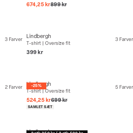
I alt (uden rabat)
674,25 kr
899 kr
Lindbergh
3
Farver
3
Farver
T-shirt | Oversize fit
I alt (inkl. rabat)
399 kr
Lindbergh
-25%
2
Farver
5
Farver
T-shirt | Oversize fit
I alt (uden rabat)
524,25 kr
699 kr
Produkt egenskaber
SAMLET SÆT
Lindbergh