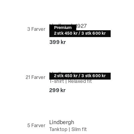
Lindbergh 1927
Premium
3
Farver
T-shirt | Relaxed fit
2 stk 450 kr / 3 stk 600 kr
I alt (inkl. rabat)
399 kr
Lindbergh
2 stk 450 kr / 3 stk 600 kr
21
Farver
T-shirt | Relaxed fit
I alt (inkl. rabat)
299 kr
Lindbergh
5
Farver
Tanktop | Slim fit