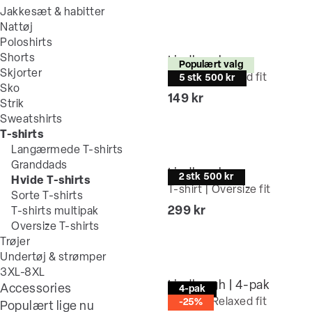
Jakkesæt & habitter
Nattøj
Poloshirts
Shorts
Lindbergh
Populært valg
Skjorter
T-shirt | Relaxed fit
5 stk 500 kr
Sko
I alt (inkl. rabat)
149 kr
Strik
Sweatshirts
T-shirts
Langærmede T-shirts
Granddads
Lindbergh
2 stk 500 kr
Hvide T-shirts
T-shirt | Oversize fit
Sorte T-shirts
I alt (inkl. rabat)
299 kr
T-shirts multipak
Oversize T-shirts
Trøjer
Undertøj & strømper
3XL-8XL
Lindbergh | 4-pak
Accessories
4-pak
T-shirt | Relaxed fit
-25%
Populært lige nu