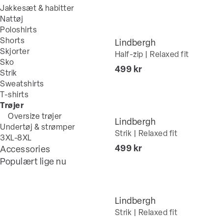
Jakkesæt & habitter
Nattøj
Poloshirts
Shorts
Lindbergh
Skjorter
Half-zip | Relaxed fit
Sko
I alt (inkl. rabat)
499 kr
Strik
Sweatshirts
T-shirts
Trøjer
Oversize trøjer
Lindbergh
Undertøj & strømper
Strik | Relaxed fit
3XL-8XL
I alt (inkl. rabat)
499 kr
Accessories
Populært lige nu
Lindbergh
Strik | Relaxed fit