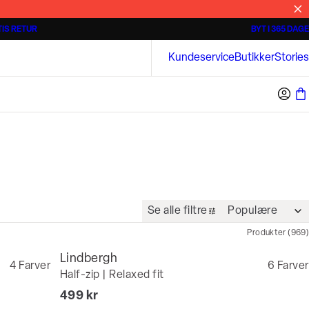
IS RETUR
BYT I 365 DAGE
3 for 500 kr.
Kortærmede skjorter
Bison
Kundeservice
Butikker
Stories
Se alle filtre
Produkter
(
969
)
Lindbergh
4
Farver
6
Farver
Half-zip | Relaxed fit
I alt (inkl. rabat)
499 kr