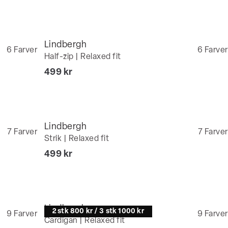
Lindbergh
6
Farver
6
Farver
Half-zip | Relaxed fit
I alt (inkl. rabat)
499 kr
Lindbergh
7
Farver
7
Farver
Strik | Relaxed fit
I alt (inkl. rabat)
499 kr
Lindbergh
2 stk 800 kr / 3 stk 1000 kr
9
Farver
9
Farver
Cardigan | Relaxed fit