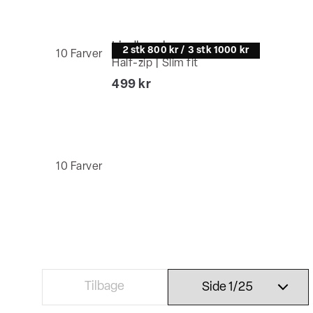
Lindbergh
2 stk 800 kr / 3 stk 1000 kr
10
Farver
Half-zip | Slim fit
I alt (inkl. rabat)
499 kr
10
Farver
Tilbage