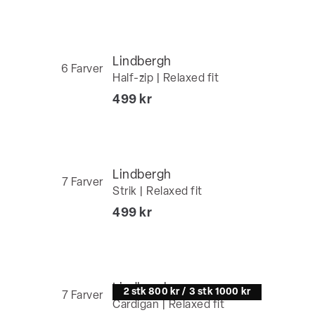
Lindbergh
6
Farver
Half-zip | Relaxed fit
I alt (inkl. rabat)
499 kr
Lindbergh
7
Farver
Strik | Relaxed fit
I alt (inkl. rabat)
499 kr
Lindbergh
2 stk 800 kr / 3 stk 1000 kr
7
Farver
Cardigan | Relaxed fit