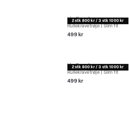
Lindbergh
2 stk 800 kr / 3 stk 1000 kr
Rullekravetrøje | Slim fit
I alt (inkl. rabat)
499 kr
Lindbergh
2 stk 800 kr / 3 stk 1000 kr
Rullekravetrøje | Slim fit
I alt (inkl. rabat)
499 kr