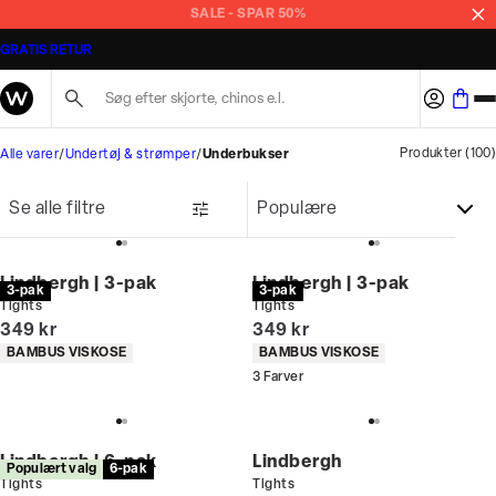
MASSER AF STYLES PÅ TILBUD
GRATIS RETUR
Søg her...
Produkter
(
100
)
Alle varer
Undertøj & strømper
Underbukser
Se alle filtre
Lindbergh | 3-pak
Lindbergh | 3-pak
3-pak
3-pak
Tights
Tights
I alt (inkl. rabat)
I alt (inkl. rabat)
349 kr
349 kr
Produkt egenskaber
Produkt egenskaber
BAMBUS VISKOSE
BAMBUS VISKOSE
3
Farver
Lindbergh | 6-pak
Lindbergh
Populært valg
6-pak
Tights
Tights