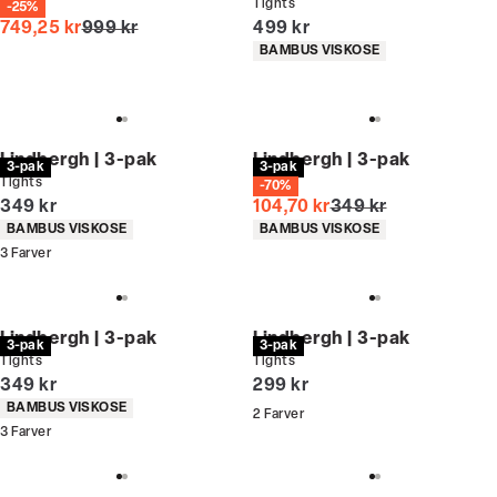
Tights
Tights
-25%
I alt (uden rabat)
I alt (inkl. rabat)
749,25 kr
999 kr
499 kr
Produkt egenskaber
BAMBUS VISKOSE
Lindbergh | 3-pak
Lindbergh | 3-pak
3-pak
3-pak
Tights
Tights
-70%
I alt (inkl. rabat)
I alt (uden rabat)
349 kr
104,70 kr
349 kr
Produkt egenskaber
Produkt egenskaber
BAMBUS VISKOSE
BAMBUS VISKOSE
3
Farver
Lindbergh | 3-pak
Lindbergh | 3-pak
3-pak
3-pak
Tights
Tights
I alt (inkl. rabat)
I alt (inkl. rabat)
349 kr
299 kr
Produkt egenskaber
BAMBUS VISKOSE
2
Farver
3
Farver