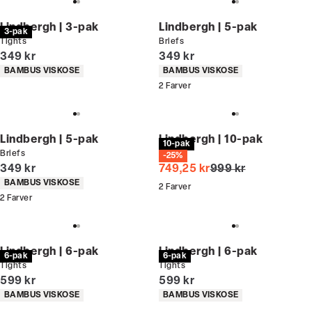
Lindbergh | 3-pak
Lindbergh | 5-pak
3-pak
Tights
Briefs
I alt (inkl. rabat)
I alt (inkl. rabat)
349 kr
349 kr
Produkt egenskaber
Produkt egenskaber
BAMBUS VISKOSE
BAMBUS VISKOSE
2
Farver
Lindbergh | 5-pak
Lindbergh | 10-pak
10-pak
Briefs
Tights
-25%
I alt (inkl. rabat)
I alt (uden rabat)
349 kr
749,25 kr
999 kr
Produkt egenskaber
BAMBUS VISKOSE
2
Farver
2
Farver
Lindbergh | 6-pak
Lindbergh | 6-pak
6-pak
6-pak
Tights
Tights
I alt (inkl. rabat)
I alt (inkl. rabat)
599 kr
599 kr
Produkt egenskaber
Produkt egenskaber
BAMBUS VISKOSE
BAMBUS VISKOSE