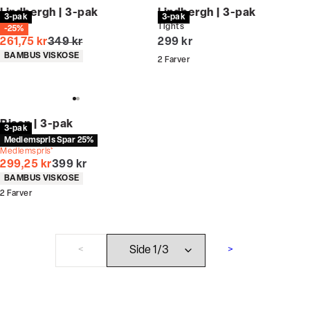
Lindbergh | 3-pak
Lindbergh | 3-pak
3-pak
3-pak
Tights
Tights
-25%
I alt (uden rabat)
I alt (inkl. rabat)
261,75 kr
349 kr
299 kr
Produkt egenskaber
BAMBUS VISKOSE
2
Farver
Bison | 3-pak
3-pak
Tights
Medlemspris Spar 25%
Medlemspris*
I alt (uden rabat)
299,25 kr
399 kr
Produkt egenskaber
BAMBUS VISKOSE
2
Farver