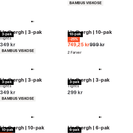
Produkt egenskaber
BAMBUS VISKOSE
Lindbergh | 3-pak
Lindbergh | 10-pak
3-pak
10-pak
Tights
Tights
-25%
I alt (inkl. rabat)
I alt (uden rabat)
349 kr
749,25 kr
999 kr
Produkt egenskaber
BAMBUS VISKOSE
2
Farver
Lindbergh | 3-pak
Lindbergh | 3-pak
3-pak
3-pak
Tights
Tights
I alt (inkl. rabat)
I alt (inkl. rabat)
349 kr
299 kr
Produkt egenskaber
BAMBUS VISKOSE
Lindbergh | 10-pak
Lindbergh | 6-pak
10-pak
6-pak