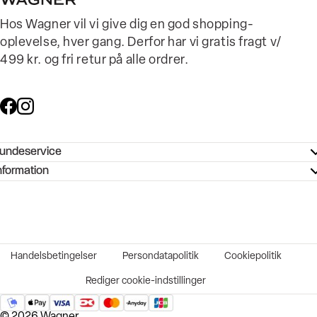
Hos Wagner vil vi give dig en god shopping-
oplevelse, hver gang. Derfor har vi gratis fragt v/
499 kr. og fri retur på alle ordrer.
undeservice
ndeservice - Hjælpecenter
nformation
ories - Inspiration
ntakt os
ørrelsesguide
tikker
b og karriere
turnering
okumentation
Handelsbetingelser
Persondatapolitik
Cookiepolitik
rtrudt køb
vekort
Rediger cookie-indstillinger