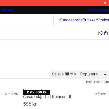
IS RETUR
BYT I 365 DAGE
3 for 500 kr.
Kortærmede skjorter
Bison
Kundeservice
Butikker
Stories
Se alle filtre
Produkter
(
1258
)
Lindbergh
2 stk 800 kr
5
Farver
5
Farver
Casual skjorte | Relaxed fit
I alt (inkl. rabat)
599 kr