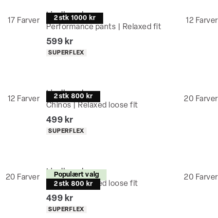
Lindbergh
2 stk 1000 kr
17
Farver
12
Farver
Performance pants | Relaxed fit
I alt (inkl. rabat)
599 kr
Produkt egenskaber
SUPERFLEX
Lindbergh
2 stk 800 kr
12
Farver
20
Farver
Chinos | Relaxed loose fit
I alt (inkl. rabat)
499 kr
Produkt egenskaber
SUPERFLEX
Lindbergh
Populært valg
20
Farver
20
Farver
Chinos | Relaxed loose fit
2 stk 800 kr
I alt (inkl. rabat)
499 kr
Produkt egenskaber
SUPERFLEX