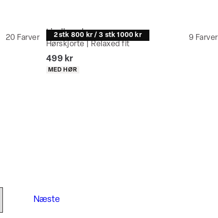
Lindbergh
2 stk 800 kr / 3 stk 1000 kr
20
Farver
9
Farver
Hørskjorte | Relaxed fit
I alt (inkl. rabat)
499 kr
Produkt egenskaber
MED HØR
Næste