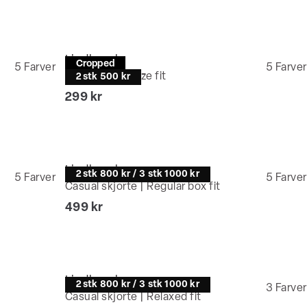
Lindbergh
Cropped
5
Farver
5
Farver
T-shirt | Oversize fit
2 stk 500 kr
I alt (inkl. rabat)
299 kr
Lindbergh
2 stk 800 kr / 3 stk 1000 kr
5
Farver
5
Farver
Casual skjorte | Regular box fit
I alt (inkl. rabat)
499 kr
Lindbergh
2 stk 800 kr / 3 stk 1000 kr
3
Farver
Casual skjorte | Relaxed fit