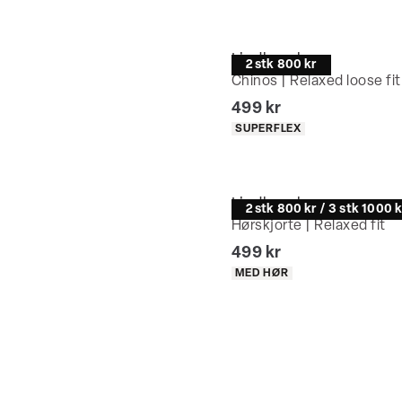
Lindbergh
2 stk 800 kr
Chinos | Relaxed loose fit
I alt (inkl. rabat)
499 kr
Produkt egenskaber
SUPERFLEX
Lindbergh
2 stk 800 kr / 3 stk 1000 k
Hørskjorte | Relaxed fit
I alt (inkl. rabat)
499 kr
Produkt egenskaber
MED HØR