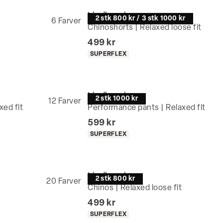
Lindbergh
2 stk 800 kr / 3 stk 1000 kr
6
Farver
Chinoshorts | Relaxed loose fit
I alt (inkl. rabat)
499 kr
Produkt egenskaber
SUPERFLEX
Lindbergh
2 stk 1000 kr
12
Farver
xed fit
Performance pants | Relaxed fit
I alt (inkl. rabat)
599 kr
Produkt egenskaber
SUPERFLEX
Lindbergh
2 stk 800 kr
20
Farver
Chinos | Relaxed loose fit
I alt (inkl. rabat)
499 kr
Produkt egenskaber
SUPERFLEX