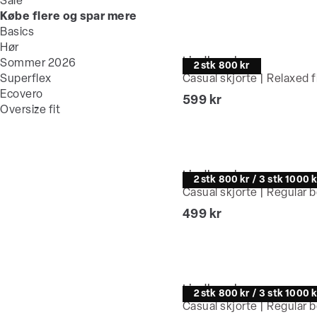
Sale
Købe flere og spar mere
Basics
Hør
Lindbergh
Sommer 2026
2 stk 800 kr
Superflex
Casual skjorte | Relaxed f
Ecovero
I alt (inkl. rabat)
599 kr
Oversize fit
Lindbergh
2 stk 800 kr / 3 stk 1000 k
Casual skjorte | Regular b
I alt (inkl. rabat)
499 kr
Lindbergh
2 stk 800 kr / 3 stk 1000 k
Casual skjorte | Regular b