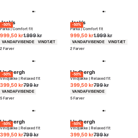
Jack's
Jack's
-50%
-50%
Parka | Comfort fit
Parka | Comfort fit
I alt (uden rabat)
I alt (uden rabat)
999,50 kr
1.999 kr
999,50 kr
1.999 kr
Produkt egenskaber
Produkt egenskaber
VANDAFVISENDE
VINDTÆT
VANDAFVISENDE
VINDTÆT
2
Farver
2
Farver
Lindbergh
Lindbergh
-50%
-50%
Vindjakke | Relaxed fit
Vindjakke | Relaxed fit
I alt (uden rabat)
I alt (uden rabat)
399,50 kr
799 kr
399,50 kr
799 kr
Produkt egenskaber
Produkt egenskaber
VANDAFVISENDE
VANDAFVISENDE
5
Farver
5
Farver
Lindbergh
Lindbergh
-50%
-50%
Vindjakke | Relaxed fit
Vindjakke | Relaxed fit
I alt (uden rabat)
I alt (uden rabat)
399,50 kr
799 kr
399,50 kr
799 kr