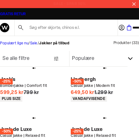
MASSER AF STYLES PÅ TILBUD
GRATIS RETUR
Søg her...
Produkter
(
33
)
Populært lige nu
Sale
Jakker på tilbud
Se alle filtre
Jack's
Lindbergh
-25%
-50%
Bomberjakke | Comfort fit
Casual jakke | Modern fit
I alt (uden rabat)
I alt (uden rabat)
599,25 kr
799 kr
649,50 kr
1.299 kr
Produkt egenskaber
Produkt egenskaber
PLUS SIZE
VANDAFVISENDE
Junk de Luxe
Junk de Luxe
-50%
-25%
Casual jakke | Relaxed fit
Casual jakke | Relaxed fit