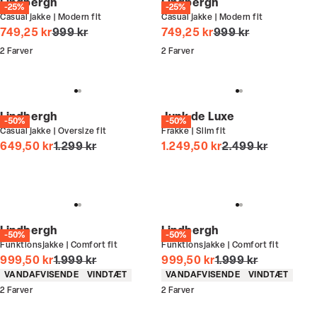
Lindbergh
Lindbergh
-25%
-25%
Casual jakke | Modern fit
Casual jakke | Modern fit
I alt (uden rabat)
I alt (uden rabat)
749,25 kr
999 kr
749,25 kr
999 kr
2
Farver
2
Farver
Lindbergh
Junk de Luxe
-50%
-50%
Casual jakke | Oversize fit
Frakke | Slim fit
I alt (uden rabat)
I alt (uden rabat)
649,50 kr
1.299 kr
1.249,50 kr
2.499 kr
Lindbergh
Lindbergh
-50%
-50%
Funktionsjakke | Comfort fit
Funktionsjakke | Comfort fit
I alt (uden rabat)
I alt (uden rabat)
999,50 kr
1.999 kr
999,50 kr
1.999 kr
Produkt egenskaber
Produkt egenskaber
VANDAFVISENDE
VINDTÆT
VANDAFVISENDE
VINDTÆT
2
Farver
2
Farver