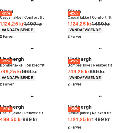
Bison
Bison
-25%
-25%
Casual jakke | Comfort fit
Casual jakke | Comfort fit
I alt (uden rabat)
I alt (uden rabat)
1.124,25 kr
1.499 kr
1.124,25 kr
1.499 kr
Produkt egenskaber
Produkt egenskaber
VANDAFVISENDE
VANDAFVISENDE
2
Farver
2
Farver
Lindbergh
Lindbergh
-25%
-25%
Bomberjakke | Relaxed fit
Bomberjakke | Relaxed fit
I alt (uden rabat)
I alt (uden rabat)
749,25 kr
999 kr
749,25 kr
999 kr
Produkt egenskaber
Produkt egenskaber
VANDAFVISENDE
VANDAFVISENDE
2
Farver
2
Farver
Lindbergh
Lindbergh
-50%
-25%
Casual jakke | Relaxed fit
Casual jakke | Relaxed fit
I alt (uden rabat)
I alt (uden rabat)
499,50 kr
999 kr
1.124,25 kr
1.499 kr
2
Farver