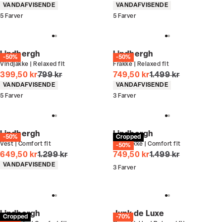
Produkt egenskaber
Produkt egenskaber
VANDAFVISENDE
VANDAFVISENDE
5
Farver
5
Farver
Lindbergh
Lindbergh
-50%
-50%
Vindjakke | Relaxed fit
Frakke | Relaxed fit
I alt (uden rabat)
I alt (uden rabat)
399,50 kr
799 kr
749,50 kr
1.499 kr
Produkt egenskaber
Produkt egenskaber
VANDAFVISENDE
VANDAFVISENDE
5
Farver
3
Farver
Lindbergh
Lindbergh
-50%
Cropped
Vest | Comfort fit
Dynejakke | Comfort fit
-50%
I alt (uden rabat)
I alt (uden rabat)
649,50 kr
1.299 kr
749,50 kr
1.499 kr
Produkt egenskaber
VANDAFVISENDE
3
Farver
Lindbergh
Junk de Luxe
Cropped
-70%