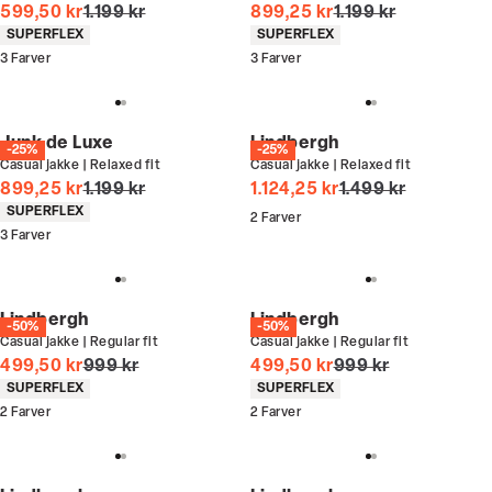
I alt (uden rabat)
I alt (uden rabat)
599,50 kr
1.199 kr
899,25 kr
1.199 kr
Produkt egenskaber
Produkt egenskaber
SUPERFLEX
SUPERFLEX
3
Farver
3
Farver
Junk de Luxe
Lindbergh
-25%
-25%
Casual jakke | Relaxed fit
Casual jakke | Relaxed fit
I alt (uden rabat)
I alt (uden rabat)
899,25 kr
1.199 kr
1.124,25 kr
1.499 kr
Produkt egenskaber
SUPERFLEX
2
Farver
3
Farver
Lindbergh
Lindbergh
-50%
-50%
Casual jakke | Regular fit
Casual jakke | Regular fit
I alt (uden rabat)
I alt (uden rabat)
499,50 kr
999 kr
499,50 kr
999 kr
Produkt egenskaber
Produkt egenskaber
SUPERFLEX
SUPERFLEX
2
Farver
2
Farver