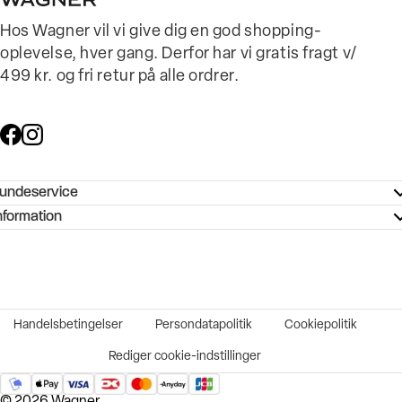
Hos Wagner vil vi give dig en god shopping-
oplevelse, hver gang. Derfor har vi gratis fragt v/
499 kr. og fri retur på alle ordrer.
undeservice
ndeservice - Hjælpecenter
nformation
ories - Inspiration
ntakt os
ørrelsesguide
tikker
b og karriere
turnering
okumentation
Handelsbetingelser
Persondatapolitik
Cookiepolitik
rtrudt køb
vekort
Rediger cookie-indstillinger