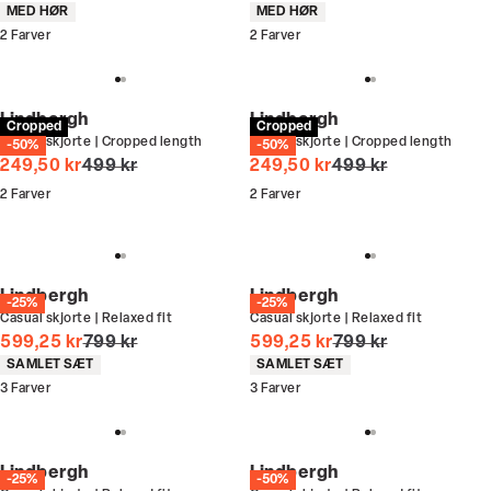
Produkt egenskaber
Produkt egenskaber
MED HØR
MED HØR
2
Farver
2
Farver
Lindbergh
Lindbergh
Cropped
Cropped
Casual skjorte | Cropped length
Casual skjorte | Cropped length
-50%
-50%
I alt (uden rabat)
I alt (uden rabat)
249,50 kr
499 kr
249,50 kr
499 kr
2
Farver
2
Farver
Lindbergh
Lindbergh
-25%
-25%
Casual skjorte | Relaxed fit
Casual skjorte | Relaxed fit
I alt (uden rabat)
I alt (uden rabat)
599,25 kr
799 kr
599,25 kr
799 kr
Produkt egenskaber
Produkt egenskaber
SAMLET SÆT
SAMLET SÆT
3
Farver
3
Farver
Lindbergh
Lindbergh
-25%
-50%