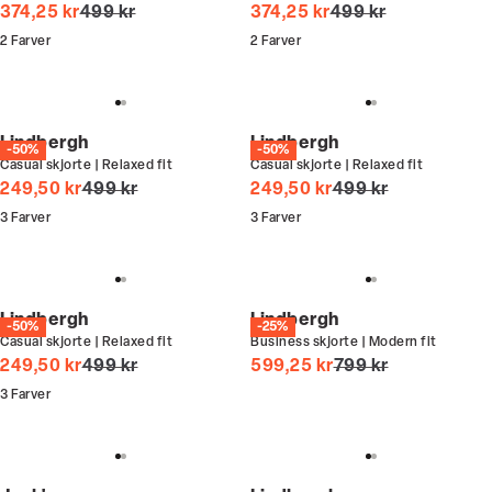
I alt (uden rabat)
I alt (uden rabat)
374,25 kr
499 kr
374,25 kr
499 kr
2
Farver
2
Farver
Lindbergh
Lindbergh
-50%
-50%
Casual skjorte | Relaxed fit
Casual skjorte | Relaxed fit
I alt (uden rabat)
I alt (uden rabat)
249,50 kr
499 kr
249,50 kr
499 kr
3
Farver
3
Farver
Lindbergh
Lindbergh
-50%
-25%
Casual skjorte | Relaxed fit
Business skjorte | Modern fit
I alt (uden rabat)
I alt (uden rabat)
249,50 kr
499 kr
599,25 kr
799 kr
3
Farver