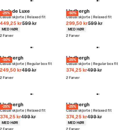
Junk de Luxe
Lindbergh
-25%
-50%
Casual skjorte | Relaxed fit
Casual skjorte | Relaxed fit
I alt (uden rabat)
I alt (uden rabat)
449,25 kr
599 kr
299,50 kr
599 kr
Produkt egenskaber
Produkt egenskaber
MED HØR
MED HØR
2
Farver
2
Farver
Lindbergh
Lindbergh
-50%
-25%
Casual skjorte | Regular box fit
Casual skjorte | Regular box fit
I alt (uden rabat)
I alt (uden rabat)
249,50 kr
499 kr
374,25 kr
499 kr
2
Farver
2
Farver
Lindbergh
Lindbergh
-25%
-25%
Casual skjorte | Relaxed fit
Casual skjorte | Relaxed fit
I alt (uden rabat)
I alt (uden rabat)
374,25 kr
499 kr
374,25 kr
499 kr
Produkt egenskaber
Produkt egenskaber
MED HØR
MED HØR
2
Farver
2
Farver