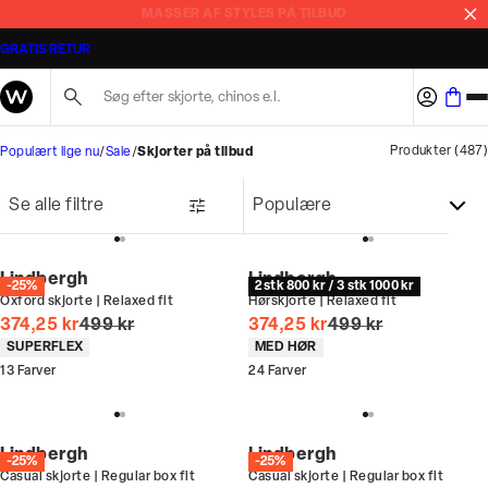
MASSER AF STYLES PÅ TILBUD
GRATIS RETUR
Søg her...
Produkter
(
487
)
Populært lige nu
Sale
Skjorter på tilbud
Se alle filtre
Lindbergh
Lindbergh
-25%
2 stk 800 kr / 3 stk 1000 kr
Oxford skjorte | Relaxed fit
Hørskjorte | Relaxed fit
I alt (uden rabat)
I alt (uden rabat)
374,25 kr
499 kr
374,25 kr
499 kr
Produkt egenskaber
Produkt egenskaber
SUPERFLEX
MED HØR
13
Farver
24
Farver
Lindbergh
Lindbergh
-25%
-25%
Casual skjorte | Regular box fit
Casual skjorte | Regular box fit