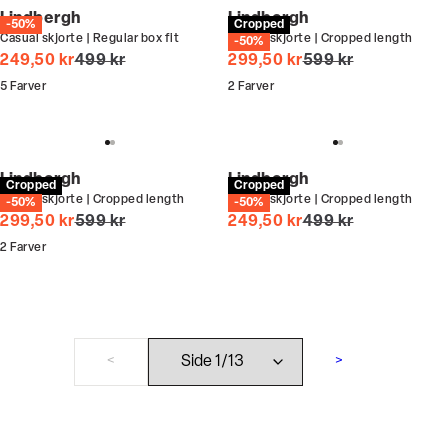
Lindbergh
Lindbergh
-50%
Cropped
Casual skjorte | Regular box fit
Casual skjorte | Cropped length
-50%
I alt (uden rabat)
I alt (uden rabat)
249,50 kr
499 kr
299,50 kr
599 kr
5
Farver
2
Farver
Lindbergh
Lindbergh
Cropped
Cropped
Casual skjorte | Cropped length
Casual skjorte | Cropped length
-50%
-50%
I alt (uden rabat)
I alt (uden rabat)
299,50 kr
599 kr
249,50 kr
499 kr
2
Farver