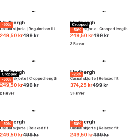
Lindbergh
Lindbergh
-50%
Cropped
Casual skjorte | Regular box fit
Oxford skjorte | Cropped length
-50%
I alt (uden rabat)
I alt (uden rabat)
249,50 kr
499 kr
249,50 kr
499 kr
2
Farver
Lindbergh
Lindbergh
Cropped
-25%
Oxford skjorte | Cropped length
Casual skjorte | Relaxed fit
-50%
I alt (uden rabat)
I alt (uden rabat)
249,50 kr
499 kr
374,25 kr
499 kr
2
Farver
3
Farver
Lindbergh
Lindbergh
-50%
-50%
Casual skjorte | Relaxed fit
Casual skjorte | Relaxed fit
I alt (uden rabat)
I alt (uden rabat)
249,50 kr
499 kr
249,50 kr
499 kr