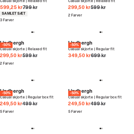
Casual skjorte | Relaxed fit
Casual skjorte | Relaxed fit
I alt (uden rabat)
I alt (uden rabat)
599,25 kr
799 kr
299,50 kr
599 kr
Produkt egenskaber
SAMLET SÆT
2
Farver
3
Farver
Lindbergh
Lindbergh
-50%
-50%
Casual skjorte | Relaxed fit
Casual skjorte | Regular fit
I alt (uden rabat)
I alt (uden rabat)
299,50 kr
599 kr
349,50 kr
699 kr
2
Farver
Lindbergh
Lindbergh
-50%
-50%
Casual skjorte | Regular box fit
Casual skjorte | Regular box fit
I alt (uden rabat)
I alt (uden rabat)
249,50 kr
499 kr
249,50 kr
499 kr
5
Farver
5
Farver