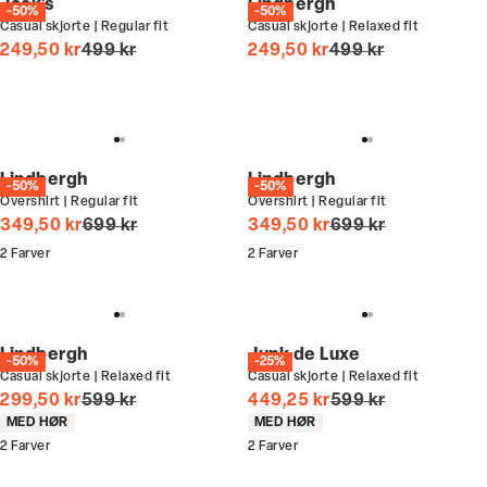
Jack's
Lindbergh
-50%
-50%
Casual skjorte | Regular fit
Casual skjorte | Relaxed fit
I alt (uden rabat)
I alt (uden rabat)
249,50 kr
499 kr
249,50 kr
499 kr
Lindbergh
Lindbergh
-50%
-50%
Overshirt | Regular fit
Overshirt | Regular fit
I alt (uden rabat)
I alt (uden rabat)
349,50 kr
699 kr
349,50 kr
699 kr
2
Farver
2
Farver
Lindbergh
Junk de Luxe
-50%
-25%
Casual skjorte | Relaxed fit
Casual skjorte | Relaxed fit
I alt (uden rabat)
I alt (uden rabat)
299,50 kr
599 kr
449,25 kr
599 kr
Produkt egenskaber
Produkt egenskaber
MED HØR
MED HØR
2
Farver
2
Farver