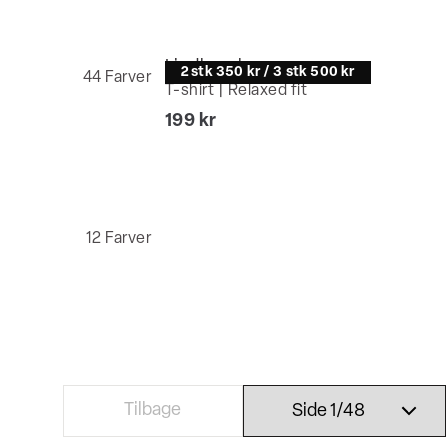
Lindbergh
2 stk 350 kr / 3 stk 500 kr
44
Farver
T-shirt | Relaxed fit
I alt (inkl. rabat)
199 kr
12
Farver
Tilbage