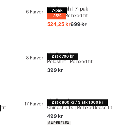
Lindbergh | 7-pak
7-pak
6
Farver
T-shirt | Relaxed fit
-25%
I alt (uden rabat)
524,25 kr
699 kr
Lindbergh
2 stk 700 kr
8
Farver
Poloshirt | Relaxed fit
I alt (inkl. rabat)
399 kr
Lindbergh
2 stk 800 kr / 3 stk 1000 kr
17
Farver
fit
Chinoshorts | Relaxed loose fit
I alt (inkl. rabat)
499 kr
Produkt egenskaber
SUPERFLEX