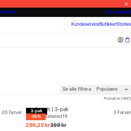
IS RETUR
BYT I 365 DAGE
Tidløse poloshirts
Overshirts
Bison
Kundeservice
Butikker
Stories
Se alle filtre
Produkter
(
1897
)
Lindbergh | 3-pak
3-pak
20
Farver
3
Farver
T-shirt | Relaxed fit
-25%
I alt (uden rabat)
299,25 kr
399 kr