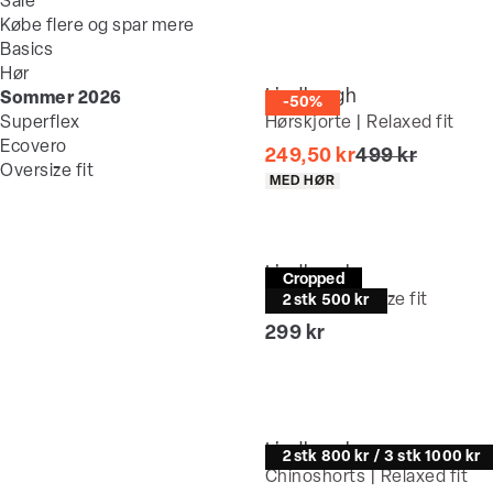
Sale
Købe flere og spar mere
Basics
Hør
Lindbergh
Sommer 2026
-50%
Superflex
Hørskjorte | Relaxed fit
Ecovero
I alt (uden rab
249,50 kr
499 kr
Oversize fit
Produkt egenskaber
MED HØR
Lindbergh
Cropped
T-shirt | Oversize fit
2 stk 500 kr
I alt (inkl. rabat)
299 kr
Lindbergh
2 stk 800 kr / 3 stk 1000 kr
Chinoshorts | Relaxed fit