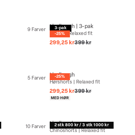
Lindbergh | 3-pak
3-pak
9
Farver
T-shirt | Relaxed fit
-25%
at)
I alt (uden rabat)
299,25 kr
399 kr
Lindbergh
-25%
5
Farver
Hørshorts | Relaxed fit
I alt (uden rabat)
299,25 kr
399 kr
Produkt egenskaber
MED HØR
Lindbergh
2 stk 800 kr / 3 stk 1000 kr
10
Farver
Chinoshorts | Relaxed fit