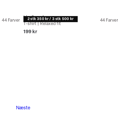
Lindbergh
2 stk 350 kr / 3 stk 500 kr
44
Farver
44
Farver
T-shirt | Relaxed fit
I alt (inkl. rabat)
199 kr
Næste