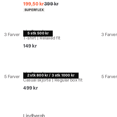
I alt (uden rabat)
199,50 kr
399 kr
Produkt egenskaber
SUPERFLEX
Lindbergh
5 stk 500 kr
3
Farver
3
Farver
T-shirt | Relaxed fit
I alt (inkl. rabat)
149 kr
Lindbergh
2 stk 800 kr / 3 stk 1000 kr
5
Farver
5
Farver
Casual skjorte | Regular box fit
I alt (inkl. rabat)
499 kr
Lindbergh