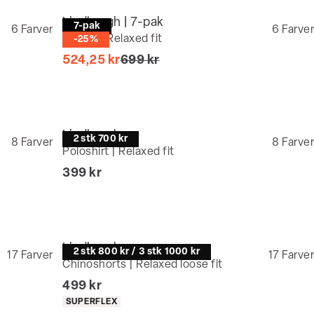
Lindbergh | 7-pak
7-pak
6
Farver
6
Farver
T-shirt | Relaxed fit
-25%
I alt (uden rabat)
524,25 kr
699 kr
Lindbergh
2 stk 700 kr
8
Farver
8
Farver
Poloshirt | Relaxed fit
I alt (inkl. rabat)
399 kr
Lindbergh
2 stk 800 kr / 3 stk 1000 kr
17
Farver
17
Farver
Chinoshorts | Relaxed loose fit
I alt (inkl. rabat)
499 kr
Produkt egenskaber
SUPERFLEX