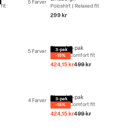
5
Farver
fit
Poloshirt | Relaxed fit
I alt (inkl. rabat)
299 kr
Bison | 3-pak
3-pak
5
Farver
T-shirt | Comfort fit
-15%
I alt (uden rabat)
424,15 kr
499 kr
Bison | 3-pak
3-pak
4
Farver
T-shirt | Comfort fit
-15%
t)
I alt (uden rabat)
424,15 kr
499 kr