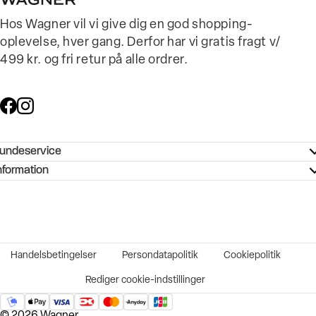
Hos Wagner vil vi give dig en god shopping-
oplevelse, hver gang. Derfor har vi gratis fragt v/
499 kr. og fri retur på alle ordrer.
undeservice
ndeservice - Hjælpecenter
nformation
ories - Inspiration
ntakt os
ørrelsesguide
tikker
b og karriere
turnering
okumentation
Handelsbetingelser
Persondatapolitik
Cookiepolitik
rtrudt køb
vekort
Rediger cookie-indstillinger