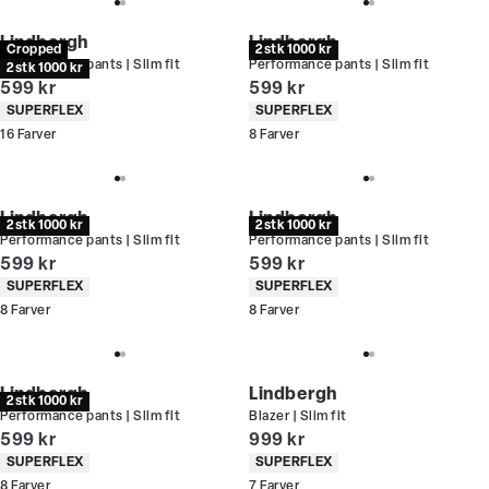
Lindbergh
Lindbergh
Cropped
2 stk 1000 kr
Performance pants | Slim fit
Performance pants | Slim fit
2 stk 1000 kr
I alt (inkl. rabat)
I alt (inkl. rabat)
599 kr
599 kr
Produkt egenskaber
Produkt egenskaber
SUPERFLEX
SUPERFLEX
16
Farver
8
Farver
Lindbergh
Lindbergh
2 stk 1000 kr
2 stk 1000 kr
Performance pants | Slim fit
Performance pants | Slim fit
I alt (inkl. rabat)
I alt (inkl. rabat)
599 kr
599 kr
Produkt egenskaber
Produkt egenskaber
SUPERFLEX
SUPERFLEX
8
Farver
8
Farver
Lindbergh
Lindbergh
2 stk 1000 kr
Performance pants | Slim fit
Blazer | Slim fit
I alt (inkl. rabat)
I alt (inkl. rabat)
599 kr
999 kr
Produkt egenskaber
Produkt egenskaber
SUPERFLEX
SUPERFLEX
8
Farver
7
Farver