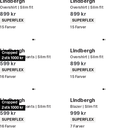
Lindbergh
Lindbergh
Overshirt | Slim fit
Overshirt | Slim fit
I alt (inkl. rabat)
I alt (inkl. rabat)
899 kr
899 kr
Produkt egenskaber
Produkt egenskaber
SUPERFLEX
SUPERFLEX
15
Farver
15
Farver
Lindbergh
Lindbergh
Cropped
Performance pants | Slim fit
Overshirt | Slim fit
2 stk 1000 kr
I alt (inkl. rabat)
I alt (inkl. rabat)
599 kr
899 kr
Produkt egenskaber
Produkt egenskaber
SUPERFLEX
SUPERFLEX
16
Farver
15
Farver
Lindbergh
Lindbergh
Cropped
Performance pants | Slim fit
Blazer | Slim fit
2 stk 1000 kr
I alt (inkl. rabat)
I alt (inkl. rabat)
599 kr
999 kr
Produkt egenskaber
Produkt egenskaber
SUPERFLEX
SUPERFLEX
16
Farver
7
Farver