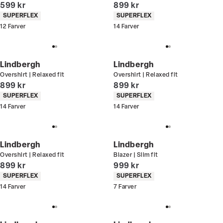
I alt (inkl. rabat)
I alt (inkl. rabat)
599 kr
899 kr
Produkt egenskaber
Produkt egenskaber
SUPERFLEX
SUPERFLEX
12
Farver
14
Farver
Lindbergh
Lindbergh
Overshirt | Relaxed fit
Overshirt | Relaxed fit
I alt (inkl. rabat)
I alt (inkl. rabat)
899 kr
899 kr
Produkt egenskaber
Produkt egenskaber
SUPERFLEX
SUPERFLEX
14
Farver
14
Farver
Lindbergh
Lindbergh
Overshirt | Relaxed fit
Blazer | Slim fit
I alt (inkl. rabat)
I alt (inkl. rabat)
899 kr
999 kr
Produkt egenskaber
Produkt egenskaber
SUPERFLEX
SUPERFLEX
14
Farver
7
Farver