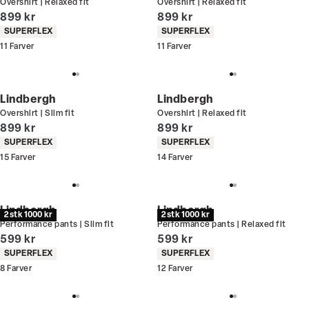
Overshirt | Relaxed fit
Overshirt | Relaxed fit
I alt (inkl. rabat)
I alt (inkl. rabat)
899 kr
899 kr
Produkt egenskaber
Produkt egenskaber
SUPERFLEX
SUPERFLEX
11
Farver
11
Farver
Lindbergh
Lindbergh
Overshirt | Slim fit
Overshirt | Relaxed fit
I alt (inkl. rabat)
I alt (inkl. rabat)
899 kr
899 kr
Produkt egenskaber
Produkt egenskaber
SUPERFLEX
SUPERFLEX
15
Farver
14
Farver
Lindbergh
Lindbergh
2 stk 1000 kr
2 stk 1000 kr
Performance pants | Slim fit
Performance pants | Relaxed fit
I alt (inkl. rabat)
I alt (inkl. rabat)
599 kr
599 kr
Produkt egenskaber
Produkt egenskaber
SUPERFLEX
SUPERFLEX
8
Farver
12
Farver