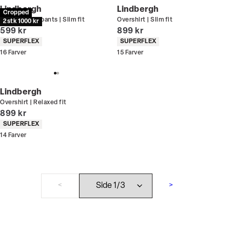
Lindbergh
Lindbergh
Cropped
Performance pants | Slim fit
Overshirt | Slim fit
2 stk 1000 kr
I alt (inkl. rabat)
I alt (inkl. rabat)
599 kr
899 kr
Produkt egenskaber
Produkt egenskaber
SUPERFLEX
SUPERFLEX
16
Farver
15
Farver
Lindbergh
Overshirt | Relaxed fit
I alt (inkl. rabat)
899 kr
Produkt egenskaber
SUPERFLEX
14
Farver