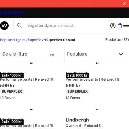
MASSER AF STYLES PÅ TILBUD
GRATIS RETUR
Søg her...
Produkter
(
87
)
Populært lige nu
Superflex
Superflex Casual
Se alle filtre
Lindbergh
Lindbergh
2 stk 1000 kr
2 stk 1000 kr
Performance pants | Relaxed fit
Performance pants | Relaxed fit
I alt (inkl. rabat)
I alt (inkl. rabat)
599 kr
599 kr
Produkt egenskaber
Produkt egenskaber
SUPERFLEX
SUPERFLEX
12
Farver
12
Farver
Lindbergh
Lindbergh
2 stk 1000 kr
Performance pants | Relaxed fit
Overshirt | Relaxed fit