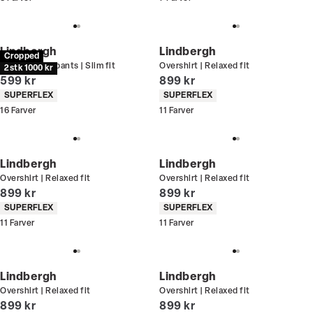
Lindbergh
Lindbergh
Cropped
Performance pants | Slim fit
Overshirt | Relaxed fit
2 stk 1000 kr
I alt (inkl. rabat)
I alt (inkl. rabat)
599 kr
899 kr
Produkt egenskaber
Produkt egenskaber
SUPERFLEX
SUPERFLEX
16
Farver
11
Farver
Lindbergh
Lindbergh
Overshirt | Relaxed fit
Overshirt | Relaxed fit
I alt (inkl. rabat)
I alt (inkl. rabat)
899 kr
899 kr
Produkt egenskaber
Produkt egenskaber
SUPERFLEX
SUPERFLEX
11
Farver
11
Farver
Lindbergh
Lindbergh
Overshirt | Relaxed fit
Overshirt | Relaxed fit
I alt (inkl. rabat)
I alt (inkl. rabat)
899 kr
899 kr