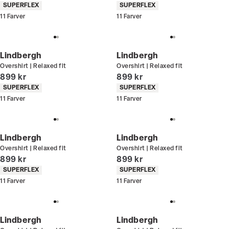
Produkt egenskaber
Produkt egenskaber
SUPERFLEX
SUPERFLEX
11
Farver
11
Farver
Lindbergh
Lindbergh
Overshirt | Relaxed fit
Overshirt | Relaxed fit
I alt (inkl. rabat)
I alt (inkl. rabat)
899 kr
899 kr
Produkt egenskaber
Produkt egenskaber
SUPERFLEX
SUPERFLEX
11
Farver
11
Farver
Lindbergh
Lindbergh
Overshirt | Relaxed fit
Overshirt | Relaxed fit
I alt (inkl. rabat)
I alt (inkl. rabat)
899 kr
899 kr
Produkt egenskaber
Produkt egenskaber
SUPERFLEX
SUPERFLEX
11
Farver
11
Farver
Lindbergh
Lindbergh