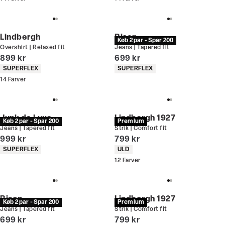
Lindbergh
Bison
Køb 2 par - Spar 200
Overshirt | Relaxed fit
Jeans | Tapered fit
I alt (inkl. rabat)
I alt (inkl. rabat)
899 kr
699 kr
Produkt egenskaber
Produkt egenskaber
SUPERFLEX
SUPERFLEX
14
Farver
Junk de Luxe
Lindbergh 1927
Køb 2 par - Spar 200
Premium
Jeans | Tapered fit
Strik | Comfort fit
I alt (inkl. rabat)
I alt (inkl. rabat)
999 kr
799 kr
Produkt egenskaber
Produkt egenskaber
SUPERFLEX
ULD
12
Farver
Bison
Lindbergh 1927
Køb 2 par - Spar 200
Premium
Jeans | Tapered fit
Strik | Comfort fit
I alt (inkl. rabat)
I alt (inkl. rabat)
699 kr
799 kr