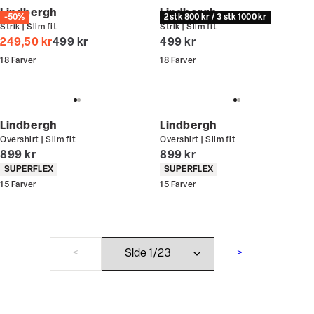
Lindbergh
Lindbergh
-50%
2 stk 800 kr / 3 stk 1000 kr
Strik | Slim fit
Strik | Slim fit
I alt (uden rabat)
I alt (inkl. rabat)
249,50 kr
499 kr
499 kr
18
Farver
18
Farver
Lindbergh
Lindbergh
Overshirt | Slim fit
Overshirt | Slim fit
I alt (inkl. rabat)
I alt (inkl. rabat)
899 kr
899 kr
Produkt egenskaber
Produkt egenskaber
SUPERFLEX
SUPERFLEX
15
Farver
15
Farver