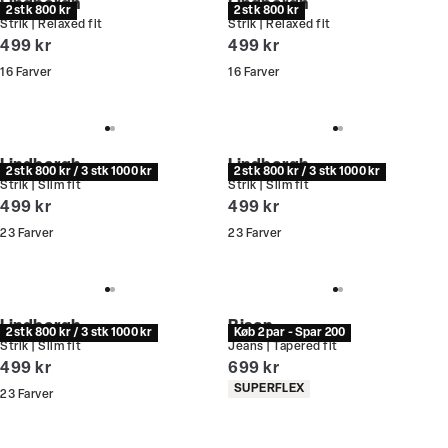
Lindbergh
Lindbergh
2 stk 800 kr
2 stk 800 kr
Strik | Relaxed fit
Strik | Relaxed fit
I alt (inkl. rabat)
I alt (inkl. rabat)
499 kr
499 kr
16
Farver
16
Farver
Lindbergh
Lindbergh
2 stk 800 kr / 3 stk 1000 kr
2 stk 800 kr / 3 stk 1000 kr
Strik | Slim fit
Strik | Slim fit
I alt (inkl. rabat)
I alt (inkl. rabat)
499 kr
499 kr
23
Farver
23
Farver
Lindbergh
Bison
2 stk 800 kr / 3 stk 1000 kr
Køb 2 par - Spar 200
Strik | Slim fit
Jeans | Tapered fit
I alt (inkl. rabat)
I alt (inkl. rabat)
499 kr
699 kr
Produkt egenskaber
SUPERFLEX
23
Farver