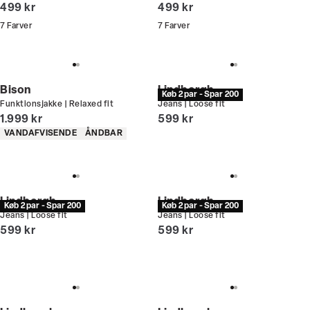
I alt (inkl. rabat)
I alt (inkl. rabat)
499 kr
499 kr
7
Farver
7
Farver
Bison
Lindbergh
Køb 2 par - Spar 200
Funktionsjakke | Relaxed fit
Jeans | Loose fit
I alt (inkl. rabat)
I alt (inkl. rabat)
1.999 kr
599 kr
Produkt egenskaber
VANDAFVISENDE
ÅNDBAR
Lindbergh
Lindbergh
Køb 2 par - Spar 200
Køb 2 par - Spar 200
Jeans | Loose fit
Jeans | Loose fit
I alt (inkl. rabat)
I alt (inkl. rabat)
599 kr
599 kr