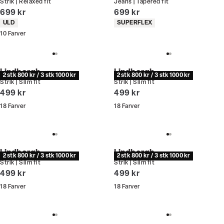
Strik | Relaxed fit
Jeans | Tapered fit
I alt (inkl. rabat)
I alt (inkl. rabat)
699 kr
699 kr
Produkt egenskaber
Produkt egenskaber
ULD
SUPERFLEX
10
Farver
Lindbergh
Lindbergh
2 stk 800 kr / 3 stk 1000 kr
2 stk 800 kr / 3 stk 1000 kr
Strik | Slim fit
Strik | Slim fit
I alt (inkl. rabat)
I alt (inkl. rabat)
499 kr
499 kr
18
Farver
18
Farver
Lindbergh
Lindbergh
2 stk 800 kr / 3 stk 1000 kr
2 stk 800 kr / 3 stk 1000 kr
Strik | Slim fit
Strik | Slim fit
I alt (inkl. rabat)
I alt (inkl. rabat)
499 kr
499 kr
18
Farver
18
Farver