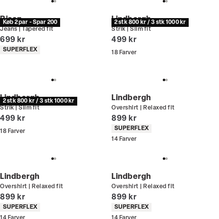
Bison
Lindbergh
Køb 2 par - Spar 200
2 stk 800 kr / 3 stk 1000 kr
Jeans | Tapered fit
Strik | Slim fit
I alt (inkl. rabat)
I alt (inkl. rabat)
699 kr
499 kr
Produkt egenskaber
SUPERFLEX
18
Farver
Lindbergh
Lindbergh
2 stk 800 kr / 3 stk 1000 kr
Strik | Slim fit
Overshirt | Relaxed fit
I alt (inkl. rabat)
I alt (inkl. rabat)
499 kr
899 kr
Produkt egenskaber
SUPERFLEX
18
Farver
14
Farver
Lindbergh
Lindbergh
Overshirt | Relaxed fit
Overshirt | Relaxed fit
I alt (inkl. rabat)
I alt (inkl. rabat)
899 kr
899 kr
Produkt egenskaber
Produkt egenskaber
SUPERFLEX
SUPERFLEX
14
Farver
14
Farver