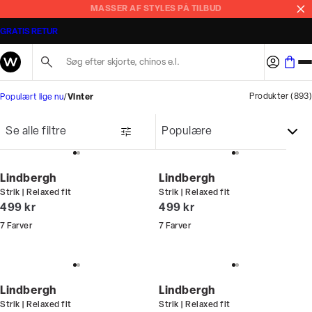
MASSER AF STYLES PÅ TILBUD
GRATIS RETUR
Søg her...
Produkter
(
893
)
Populært lige nu
Vinter
Se alle filtre
Lindbergh
Lindbergh
Strik | Relaxed fit
Strik | Relaxed fit
I alt (inkl. rabat)
I alt (inkl. rabat)
499 kr
499 kr
7
Farver
7
Farver
Lindbergh
Lindbergh
Strik | Relaxed fit
Strik | Relaxed fit