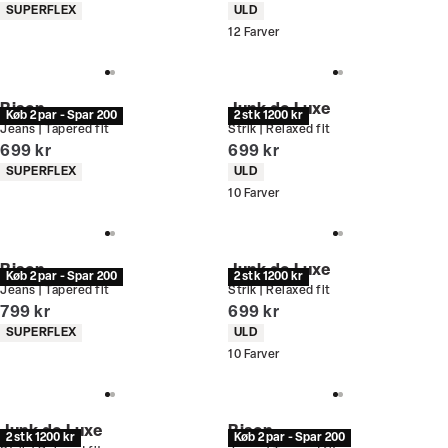
Produkt egenskaber
Produkt egenskaber
SUPERFLEX
ULD
12
Farver
Bison
Junk de Luxe
Køb 2 par - Spar 200
2 stk 1200 kr
Jeans | Tapered fit
Strik | Relaxed fit
I alt (inkl. rabat)
I alt (inkl. rabat)
699 kr
699 kr
Produkt egenskaber
Produkt egenskaber
SUPERFLEX
ULD
10
Farver
Bison
Junk de Luxe
Køb 2 par - Spar 200
2 stk 1200 kr
Jeans | Tapered fit
Strik | Relaxed fit
I alt (inkl. rabat)
I alt (inkl. rabat)
799 kr
699 kr
Produkt egenskaber
Produkt egenskaber
SUPERFLEX
ULD
10
Farver
Junk de Luxe
Bison
2 stk 1200 kr
Køb 2 par - Spar 200