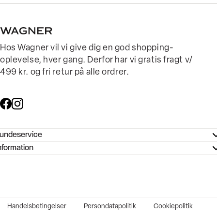
Hos Wagner vil vi give dig en god shopping-
oplevelse, hver gang. Derfor har vi gratis fragt v/
499 kr. og fri retur på alle ordrer.
undeservice
ndeservice - Hjælpecenter
nformation
ories - Inspiration
ntakt os
ørrelsesguide
tikker
b og karriere
turnering
okumentation
Handelsbetingelser
Persondatapolitik
Cookiepolitik
rtrudt køb