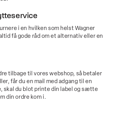
tteservice
eturnere i en hvilken som helst Wagner
ltid få gode råd om et alternativ eller en
re tilbage til vores webshop, så betaler
iller, får du en mail med adgang til en
e, skal du blot printe din label og sætte
m din ordre kom i.