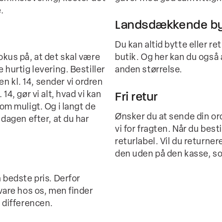
.
Landsdækkende by
Du kan altid bytte eller r
okus på, at det skal være
butik. Og her kan du også a
 hurtig levering. Bestiller
anden størrelse.
 kl. 14, sender vi ordren
14, gør vi alt, hvad vi kan
Fri retur
som muligt. Og i langt de
Ønsker du at sende din ord
 dagen efter, at du har
vi for fragten. Når du best
returlabel. Vil du returner
den uden på den kasse, so
n bedste pris. Derfor
 vare hos os, men finder
i differencen.