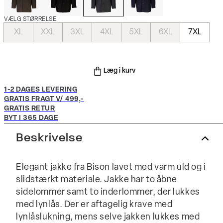
VÆLG STØRRELSE
XL
XXL
3XL
4XL
5XL
6XL
7XL
Læg i kurv
1-2 DAGES LEVERING
GRATIS FRAGT V/ 499,-
GRATIS RETUR
BYT I 365 DAGE
Beskrivelse
Elegant jakke fra Bison lavet med varm uld og i
slidstærkt materiale. Jakke har to åbne
sidelommer samt to inderlommer, der lukkes
med lynlås. Der er aftagelig krave med
lynlåslukning, mens selve jakken lukkes med