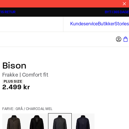
IS RETUR
BYT I 365 DAGE
Tidløse poloshirts
Overshirts
Bison
Kundeservice
Butikker
Stories
Bison
Frakke | Comfort fit
Produkt egenskaber
PLUS SIZE
I alt (inkl. rabat)
2.499 kr
FARVE: GRÅ / CHARCOAL MEL