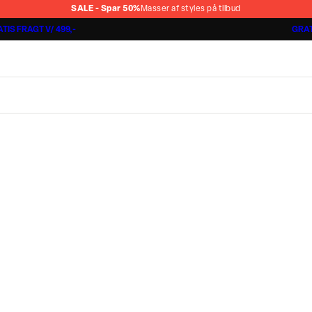
SALE - Spar 50%
Masser af styles på tilbud
TIS FRAGT V/ 499,-
GRAT
Jakkesæt fra 1499,-
Cashmere Touch Pants
Lindbergh
r