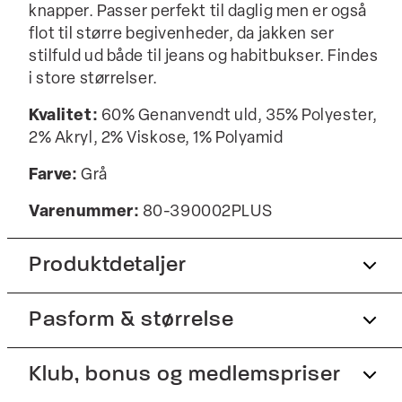
knapper. Passer perfekt til daglig men er også
flot til større begivenheder, da jakken ser
stilfuld ud både til jeans og habitbukser. Findes
i store størrelser.
Kvalitet:
60% Genanvendt uld, 35% Polyester,
2% Akryl, 2% Viskose, 1% Polyamid
Farve:
Grå
Varenummer:
80-390002PLUS
Produktdetaljer
Pasform & størrelse
Fremstillet i uldblend.
Aftagelig krave.
Fit:
Klub, bonus og medlemspriser
Comfort fit
To åbne sidelommer.