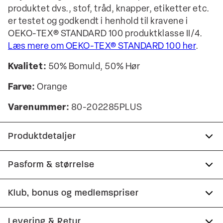
produktet dvs., stof, tråd, knapper, etiketter etc.
er testet og godkendt i henhold til kravene i
OEKO-TEX® STANDARD 100 produktklasse II/4.
Læs mere om OEKO-TEX® STANDARD 100 her
.
Kvalitet:
50% Bomuld, 50% Hør
Farve:
Orange
Varenummer:
80-202285PLUS
Produktdetaljer
Lomme på venstre bryst.
Pasform & størrelse
Skjorten har button-down krave.
Fit:
Regular fit
Klub, bonus og medlemspriser
Fremstillet i bomuldsblend med hør.
Almindelig pasform, der hverken er løs eller
Certificeret med OEKO-TEX® STANDARD 100.
Tilmeld dig Club Wagner helt gratis.
Levering & Retur