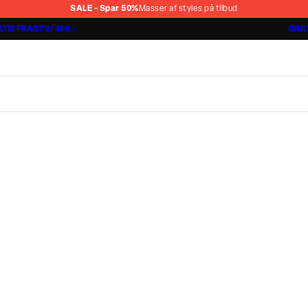
SALE - Spar 50%
Masser af styles på tilbud
TIS FRAGT V/ 499,-
GRAT
Jakkesæt fra 1499,-
Cashmere Touch Pants
Lindbergh
r