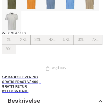
VÆLG STØRRELSE
XL
XXL
3XL
4XL
5XL
6XL
7XL
8XL
Læg i kurv
1-2 DAGES LEVERING
GRATIS FRAGT V/ 499,-
GRATIS RETUR
BYT I 365 DAGE
Beskrivelse