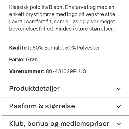
Klassisk polo fra Bison. Ensfarvet og med en
enkelt brystlomme med logo på venstre side.
Lavet i comfort fit, som er løs og giver meget
bevægelsesfrihed. Findes i store størrelser.
Kvalitet:
50% Bomuld, 50% Polyester
Farve:
Grøn
Varenummer:
80-431029PLUS
Produktdetaljer
Pasform & størrelse
Lomme på venstre bryst.
Knappestolpe med tre knapper.
Fit:
Klub, bonus og medlemspriser
Comfort fit
Fremstillet i behagelig bomuldsblend.