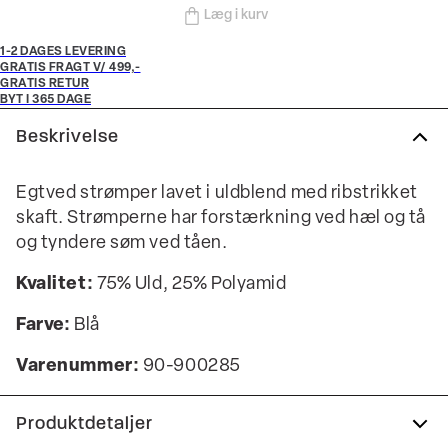
Læg i kurv
1-2 DAGES LEVERING
GRATIS FRAGT V/ 499,-
GRATIS RETUR
BYT I 365 DAGE
Beskrivelse
Egtved strømper lavet i uldblend med ribstrikket
skaft. Strømperne har forstærkning ved hæl og tå
og tyndere søm ved tåen.
Kvalitet:
75% Uld, 25% Polyamid
Farve:
Blå
Varenummer:
90-900285
Produktdetaljer