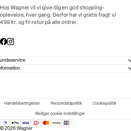
Hos Wagner vil vi give dig en god shopping-
oplevelse, hver gang. Derfor har vi gratis fragt v/
499 kr. og fri retur på alle ordrer.
undeservice
ndeservice - Hjælpecenter
nformation
ories - Inspiration
ntakt os
ørrelsesguide
tikker
b og karriere
turnering
okumentation
Handelsbetingelser
Persondatapolitik
Cookiepolitik
rtrudt køb
vekort
Rediger cookie-indstillinger
© 2026 Wagner