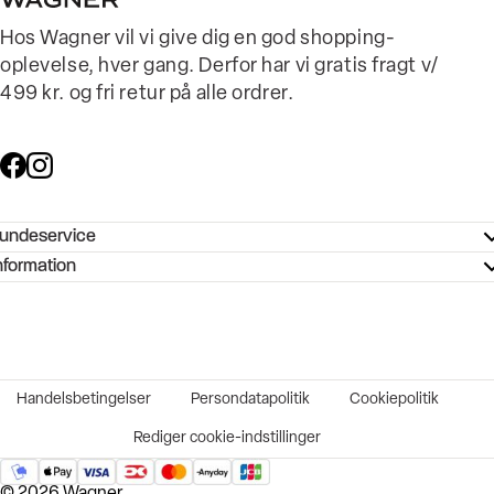
Hos Wagner vil vi give dig en god shopping-
oplevelse, hver gang. Derfor har vi gratis fragt v/
499 kr. og fri retur på alle ordrer.
undeservice
ndeservice - Hjælpecenter
nformation
ories - Inspiration
ntakt os
ørrelsesguide
tikker
b og karriere
turnering
okumentation
Handelsbetingelser
Persondatapolitik
Cookiepolitik
rtrudt køb
vekort
Rediger cookie-indstillinger