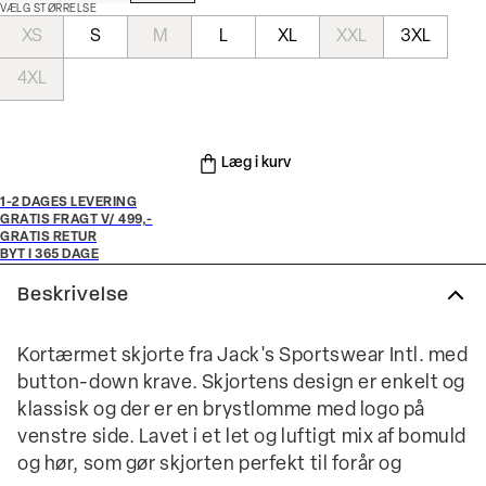
VÆLG STØRRELSE
XS
S
M
L
XL
XXL
3XL
4XL
Læg i kurv
1-2 DAGES LEVERING
GRATIS FRAGT V/ 499,-
GRATIS RETUR
BYT I 365 DAGE
Beskrivelse
Kortærmet skjorte fra Jack's Sportswear Intl. med
button-down krave. Skjortens design er enkelt og
klassisk og der er en brystlomme med logo på
venstre side. Lavet i et let og luftigt mix af bomuld
og hør, som gør skjorten perfekt til forår og