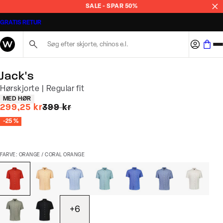
SALE - SPAR 50%
GRATIS RETUR
Søg her...
Jack's
Hørskjorte | Regular fit
Produkt egenskaber
MED HØR
I alt (uden rabat)
299,25 kr
399 kr
-25 %
FARVE: ORANGE / CORAL ORANGE
+
6