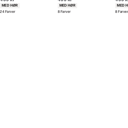
499 kr
499 kr
499 k
butikker og online.
Produkt egenskaber
Produkt egenskaber
Produ
MED HØR
MED HØR
MED 
24
Farver
8
Farver
8
Farve
Bliv medlem