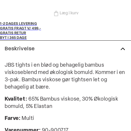
Læg i kurv
1-2 DAGES LEVERING
GRATIS FRAGT V/ 499,-
GRATIS RETUR
BYT I 365 DAGE
Beskrivelse
JBS tights i en blød og behagelig bambus
viskoseblend med økologisk bomuld. Kommer i en
3-pak. Bambus viskose gør tightsen let og
behagelig at bære.
Kvalitet:
65% Bambus viskose, 30% Økologisk
bomuld, 5% Elastan
Farve:
Multi
Varenummer:
90-900717