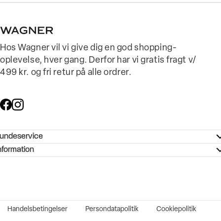
Hos Wagner vil vi give dig en god shopping-
oplevelse, hver gang. Derfor har vi gratis fragt v/
499 kr. og fri retur på alle ordrer.
undeservice
ndeservice - Hjælpecenter
nformation
ories - Inspiration
ntakt os
ørrelsesguide
tikker
b og karriere
turnering
okumentation
Handelsbetingelser
Persondatapolitik
Cookiepolitik
rtrudt køb