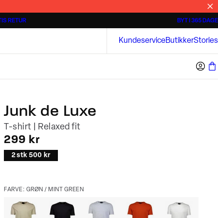
IS RETUR
BYT I 365 DAGE
3 for 500 kr.
Kortærmede skjorter
Bison
Kundeservice
Butikker
Stories
Junk de Luxe
T-shirt | Relaxed fit
I alt (inkl. rabat)
299 kr
2 stk 500 kr
FARVE: GRØN / MINT GREEN