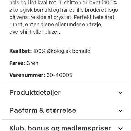
hals og i let kvalitet. T-shirten er lavet i 100%
økologisk bomuld og har et lille broderet logo
på venstre side af brystet. Perfekt hele året
rundt, enten alene eller under en trøje,
overshirt eller blazer.
Kvalitet:
100% Økologisk bomuld
Farve:
Grøn
Varenummer:
60-40005
Produktdetaljer
Pasform & størrelse
Broderet logo på venstre bryst.
Lavet med økologisk bomuld.
Fit:
Klub, bonus og medlemspriser
Relaxed fit
T-shirten har rund hals.