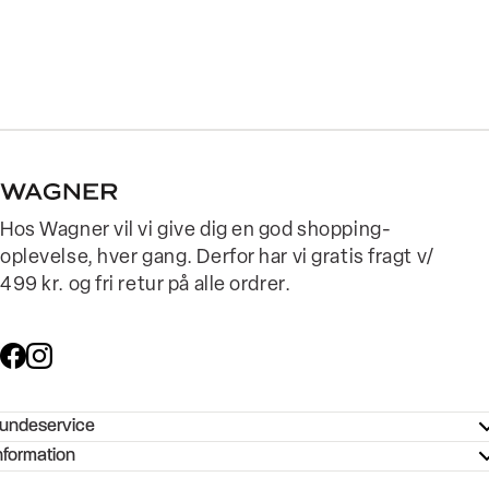
Hos Wagner vil vi give dig en god shopping-
oplevelse, hver gang. Derfor har vi gratis fragt v/
499 kr. og fri retur på alle ordrer.
undeservice
ndeservice - Hjælpecenter
nformation
ories - Inspiration
ntakt os