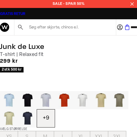
SALE - SPAR 50%
GRATIS RETUR
Søg her...
Junk de Luxe
T-shirt | Relaxed fit
I alt (inkl. rabat)
299 kr
2 stk 500 kr
+
9
VÆLG STØRRELSE
XS
S
M
L
XL
XXL
3XL