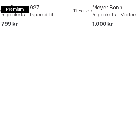
Lindbergh 1927
Meyer Bonn
Premium
Bliv medlem
r
11
Farver
5-pockets | Tapered fit
5-pockets | Modern
I alt (inkl. rabat)
I alt (inkl. rabat)
799 kr
1.000 kr