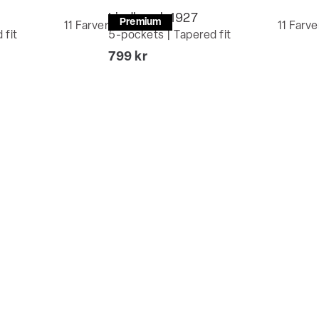
Lindbergh 1927
Premium
11
Farver
11
Farve
 fit
5-pockets | Tapered fit
I alt (inkl. rabat)
799 kr