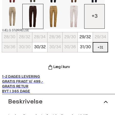
+
3
VÆLG STØRRELSE
28/30
28/32
28/34
28/36
29/30
29/32
29/34
29/36
30/30
30/32
30/34
30/36
31/30
+
31
Læg i kurv
1-2 DAGES LEVERING
GRATIS FRAGT V/ 499,-
GRATIS RETUR
BYT I 365 DAGE
Beskrivelse