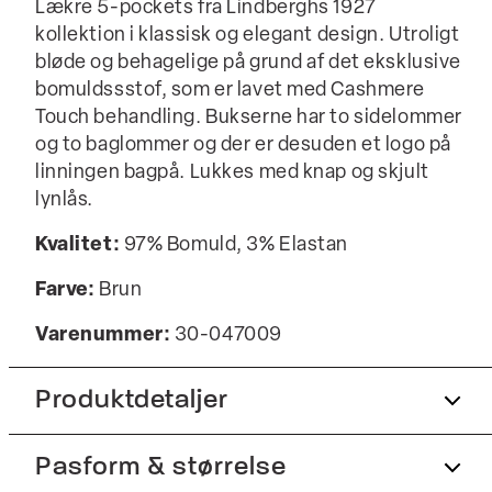
Lækre 5-pockets fra Lindberghs 1927
kollektion i klassisk og elegant design. Utroligt
bløde og behagelige på grund af det eksklusive
bomuldssstof, som er lavet med Cashmere
Touch behandling. Bukserne har to sidelommer
og to baglommer og der er desuden et logo på
linningen bagpå. Lukkes med knap og skjult
lynlås.
Kvalitet:
97% Bomuld, 3% Elastan
Farve:
Brun
Varenummer:
30-047009
Produktdetaljer
Pasform & størrelse
Bagpå er der to lommer.