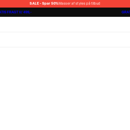
SALE - Spar 50%
Masser af styles på tilbud
TIS FRAGT V/ 499,-
GRAT
Jakkesæt fra 1499,-
Cashmere Touch Pants
Lindbergh
r