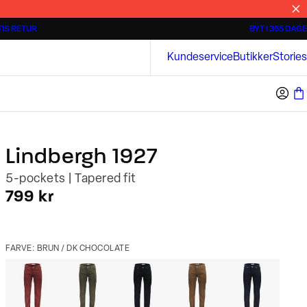
IS RETUR
BYT I 365 DAGE
Tidløse poloshirts
Overshirts
Bison
Kundeservice
Butikker
Stories
Lindbergh 1927
5-pockets | Tapered fit
I alt (inkl. rabat)
799 kr
FARVE: BRUN / DK CHOCOLATE