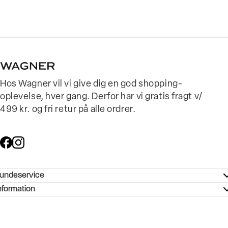
Hos Wagner vil vi give dig en god shopping-
oplevelse, hver gang. Derfor har vi gratis fragt v/
499 kr. og fri retur på alle ordrer.
undeservice
ndeservice - Hjælpecenter
nformation
ories - Inspiration
ntakt os
ørrelsesguide
tikker