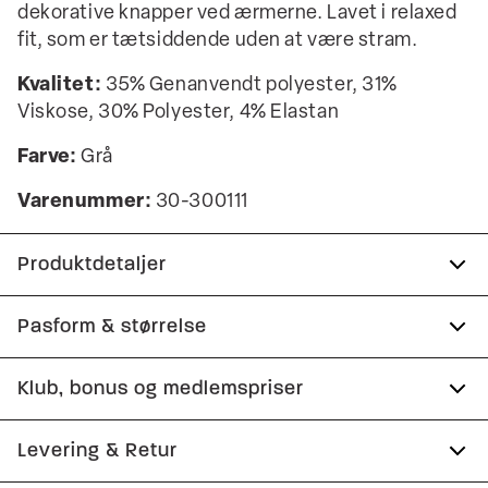
dekorative knapper ved ærmerne. Lavet i relaxed
fit, som er tætsiddende uden at være stram.
Kvalitet:
35% Genanvendt polyester, 31%
Viskose, 30% Polyester, 4% Elastan
Farve:
Grå
Varenummer:
30-300111
Produktdetaljer
Fremstillet med genanvendt polyester.
Pasform & størrelse
To lommer samt en brystlomme foran.
Fit:
Relaxed fit
Klub, bonus og medlemspriser
Helforet, hvilket giver en smidig jakke med en
gennemarbejdet inderside.
Tæt pasform, der sidder til uden at være stram
Tilmeld dig Club Wagner helt gratis.
Levering & Retur
To paspolerede inderlommer.
Størrelsesguide