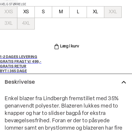
VÆLG STØRRELSE
XXS
XS
S
M
L
XL
XXL
3XL
4XL
Læg i kurv
1-2 DAGES LEVERING
GRATIS FRAGT V/ 499,-
GRATIS RETUR
BYT I 365 DAGE
Beskrivelse
Enkel blazer fra Lindbergh fremstillet med 35%
genanvendt polyester. Blazeren lukkes med to
knapper og har to slidser bagpå for ekstra
bevægelsesfrihed. Foran er der to påsyede
lommer samt en brystlomme og blazeren har fire