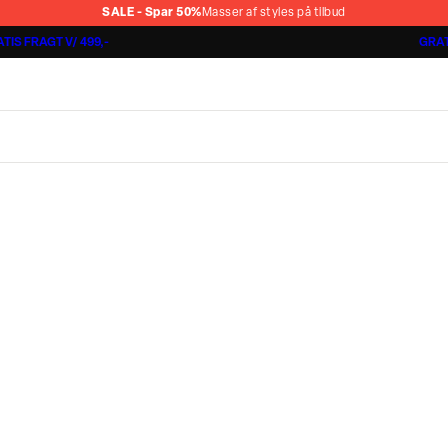
SALE - Spar 50%
Masser af styles på tilbud
TIS FRAGT V/ 499,-
GRAT
Shorts 3 for 1.000 kr.
Cashmere Touch Pants
Lindbergh
r