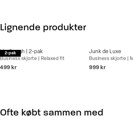
Lignende produkter
Lindbergh | 2-pak
Junk de Luxe
2-pak
Business skjorte | Relaxed fit
Business skjorte | M
I alt (inkl. rabat)
I alt (inkl. rabat)
499 kr
999 kr
Ofte købt sammen med