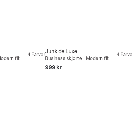
Junk de Luxe
4
Farver
4
Farve
odern fit
Business skjorte | Modern fit
I alt (inkl. rabat)
999 kr