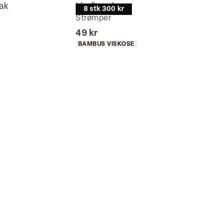
ak
Lindbergh
8 stk 300 kr
Strømper
I alt (inkl. rabat)
49 kr
Produkt egenskaber
BAMBUS VISKOSE