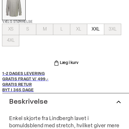
VÆLG STØRRELSE
XS
S
M
L
XL
XXL
3XL
4XL
Læg i kurv
1-2 DAGES LEVERING
GRATIS FRAGT V/ 499,-
GRATIS RETUR
BYT I 365 DAGE
Beskrivelse
Enkel skjorte fra Lindbergh lavet i
bomuldsblend med stretch, hvilket giver mere