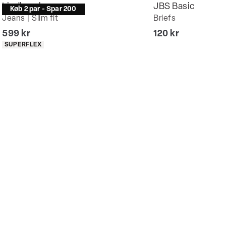
Lindbergh
JBS Basic
Køb 2 par - Spar 200
Jeans | Slim fit
Briefs
I alt (inkl. rabat)
I alt (inkl. rabat)
599 kr
120 kr
Produkt egenskaber
SUPERFLEX