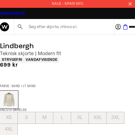
SALE - SPAR 50%
GRATIS RETUR
Søg her...
Lindbergh
Teknisk skjorte | Modern fit
Produkt egenskaber
STRYGEFRI
VANDAFVISENDE
I alt (inkl. rabat)
699 kr
FARVE: SAND / LT SAND
VÆLG STØRRELSE
XS
S
M
L
XL
XXL
3XL
4XL