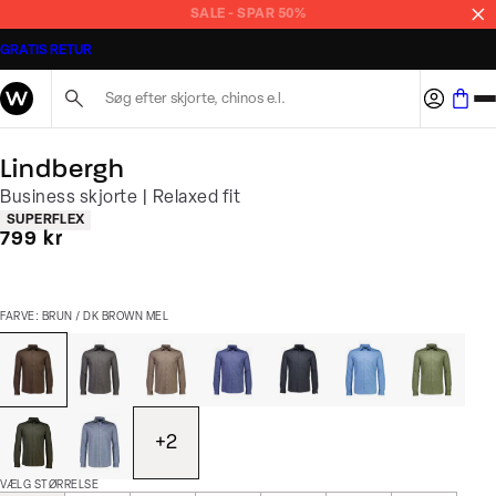
SALE - SPAR 50%
GRATIS RETUR
Søg her...
Lindbergh
Business skjorte | Relaxed fit
Produkt egenskaber
SUPERFLEX
I alt (inkl. rabat)
799 kr
FARVE: BRUN / DK BROWN MEL
+
2
VÆLG STØRRELSE