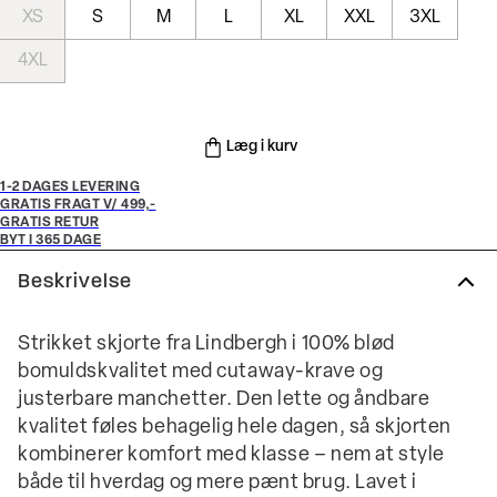
XS
S
M
L
XL
XXL
3XL
4XL
Læg i kurv
1-2 DAGES LEVERING
GRATIS FRAGT V/ 499,-
GRATIS RETUR
BYT I 365 DAGE
Beskrivelse
Strikket skjorte fra Lindbergh i 100% blød
bomuldskvalitet med cutaway-krave og
justerbare manchetter. Den lette og åndbare
kvalitet føles behagelig hele dagen, så skjorten
kombinerer komfort med klasse – nem at style
både til hverdag og mere pænt brug. Lavet i