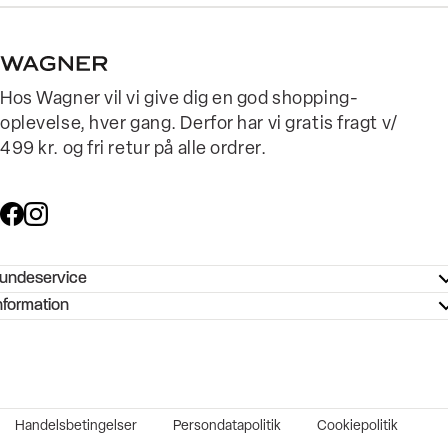
Hos Wagner vil vi give dig en god shopping-
oplevelse, hver gang. Derfor har vi gratis fragt v/
499 kr. og fri retur på alle ordrer.
undeservice
ndeservice - Hjælpecenter
nformation
ories - Inspiration
ntakt os
ørrelsesguide
tikker
b og karriere
turnering
okumentation
Handelsbetingelser
Persondatapolitik
Cookiepolitik
rtrudt køb