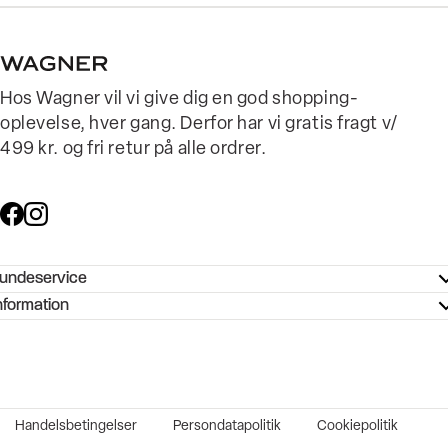
Hos Wagner vil vi give dig en god shopping-
oplevelse, hver gang. Derfor har vi gratis fragt v/
499 kr. og fri retur på alle ordrer.
undeservice
ndeservice - Hjælpecenter
nformation
ories - Inspiration
ntakt os
ørrelsesguide
tikker
b og karriere
turnering
okumentation
Handelsbetingelser
Persondatapolitik
Cookiepolitik
rtrudt køb