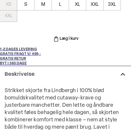
XS
S
M
L
XL
XXL
3XL
4XL
Læg i kurv
1-2 DAGES LEVERING
GRATIS FRAGT V/ 499,-
GRATIS RETUR
BYT I 365 DAGE
Beskrivelse
Strikket skjorte fra Lindbergh i 100% blød
bomuldskvalitet med cutaway-krave og
justerbare manchetter. Den lette og åndbare
kvalitet føles behagelig hele dagen, så skjorten
kombinerer komfort med klasse – nem at style
både til hverdag og mere pænt brug. Lavet i