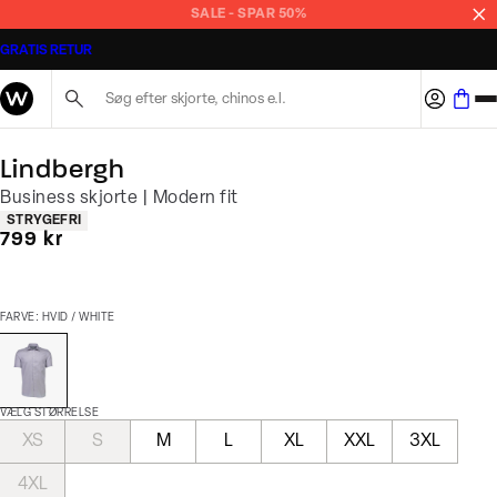
SALE - SPAR 50%
GRATIS RETUR
Søg her...
Lindbergh
Business skjorte | Modern fit
Produkt egenskaber
STRYGEFRI
I alt (inkl. rabat)
799 kr
FARVE: HVID / WHITE
VÆLG STØRRELSE
XS
S
M
L
XL
XXL
3XL
4XL