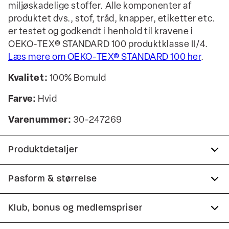
miljøskadelige stoffer. Alle komponenter af
produktet dvs., stof, tråd, knapper, etiketter etc.
er testet og godkendt i henhold til kravene i
OEKO-TEX® STANDARD 100 produktklasse II/4.
Læs mere om OEKO-TEX® STANDARD 100 her
.
Kvalitet:
100% Bomuld
Farve:
Hvid
Varenummer:
30-247269
Produktdetaljer
Certificeret med OEKO-TEX® STANDARD 100.
Pasform & størrelse
Fremstillet i 100% bomuld.
Fit:
Modern fit
Klub, bonus og medlemspriser
Skjorten har cut-away krave.
Figursyet pasform, der stadig giver fin