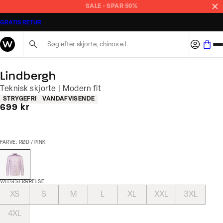
SALE - SPAR 50%
GRATIS RETUR
Søg her...
Lindbergh
Teknisk skjorte | Modern fit
Produkt egenskaber
STRYGEFRI
VANDAFVISENDE
I alt (inkl. rabat)
699 kr
FARVE: RØD / PINK
VÆLG STØRRELSE
XS
S
M
L
XL
XXL
3XL
4XL