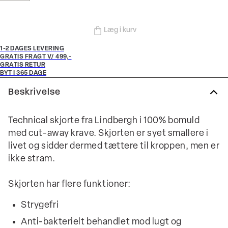
Læg i kurv
1-2 DAGES LEVERING
GRATIS FRAGT V/ 499,-
GRATIS RETUR
BYT I 365 DAGE
Beskrivelse
Technical skjorte fra Lindbergh i 100% bomuld
med cut-away krave. Skjorten er syet smallere i
livet og sidder dermed tættere til kroppen, men er
ikke stram.
Skjorten har flere funktioner:
Strygefri
Anti-bakterielt behandlet mod lugt og