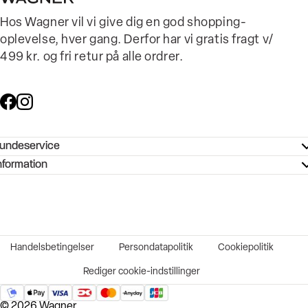
Hos Wagner vil vi give dig en god shopping-
oplevelse, hver gang. Derfor har vi gratis fragt v/
499 kr. og fri retur på alle ordrer.
undeservice
ndeservice - Hjælpecenter
nformation
ories - Inspiration
ntakt os
ørrelsesguide
tikker
b og karriere
turnering
okumentation
Handelsbetingelser
Persondatapolitik
Cookiepolitik
rtrudt køb
vekort
Rediger cookie-indstillinger
© 2026 Wagner