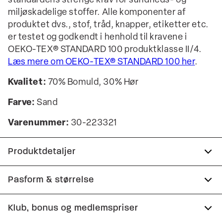
standardens strenge krav for sundheds- og
miljøskadelige stoffer. Alle komponenter af
produktet dvs., stof, tråd, knapper, etiketter etc.
er testet og godkendt i henhold til kravene i
OEKO-TEX® STANDARD 100 produktklasse II/4.
Læs mere om OEKO-TEX® STANDARD 100 her
.
Kvalitet:
70% Bomuld, 30% Hør
Farve:
Sand
Varenummer:
30-223321
Produktdetaljer
Certificeret med OEKO-TEX® STANDARD 100.
Pasform & størrelse
Skjorten har button-down krave.
Fit:
Relaxed fit
Klub, bonus og medlemspriser
Lomme på venstre bryst.