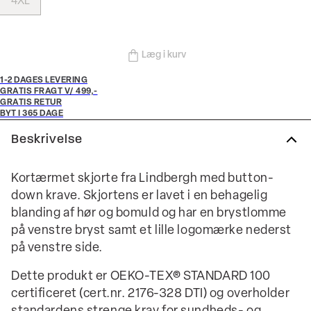
4XL
Læg i kurv
1-2 DAGES LEVERING
GRATIS FRAGT V/ 499,-
GRATIS RETUR
BYT I 365 DAGE
Beskrivelse
Kortærmet skjorte fra Lindbergh med button-
down krave. Skjortens er lavet i en behagelig
blanding af hør og bomuld og har en brystlomme
på venstre bryst samt et lille logomærke nederst
på venstre side.
Dette produkt er OEKO-TEX® STANDARD 100
certificeret (cert.nr. 2176-328 DTI) og overholder