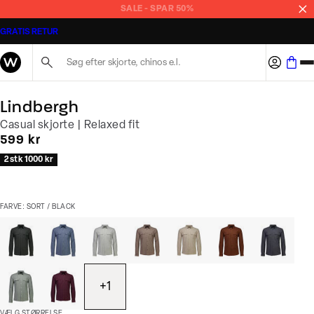
SALE - SPAR 50%
GRATIS RETUR
Søg her...
Lindbergh
Casual skjorte | Relaxed fit
I alt (inkl. rabat)
599 kr
2 stk 1000 kr
FARVE: SORT / BLACK
+
1
VÆLG STØRRELSE