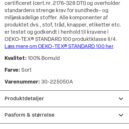
certificeret (cert.nr. 2176-328 DTI) og overholder
standardens strenge krav for sundheds- og
miljøskadelige stoffer. Alle komponenter af
produktet dvs., stof, tråd, knapper, etiketter etc.
er testet og godkendt i henhold til kravene i
OEKO-TEX® STANDARD 100 produktklasse II/4.
Læs mere om OEKO-TEX® STANDARD 100 her
.
Kvalitet:
100% Bomuld
Farve:
Sort
Varenummer:
30-225050A
Produktdetaljer
Manchetten har to knapper til at justere
Pasform & størrelse
størrelsen.