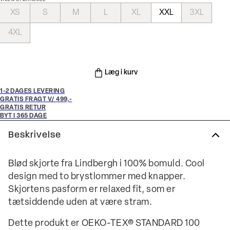
XS
S
M
L
XL
XXL
3XL
4XL
Læg i kurv
1-2 DAGES LEVERING
GRATIS FRAGT V/ 499,-
GRATIS RETUR
BYT I 365 DAGE
Beskrivelse
Blød skjorte fra Lindbergh i 100% bomuld. Cool
design med to brystlommer med knapper.
Skjortens pasform er relaxed fit, som er
tætsiddende uden at være stram.
Dette produkt er OEKO-TEX® STANDARD 100