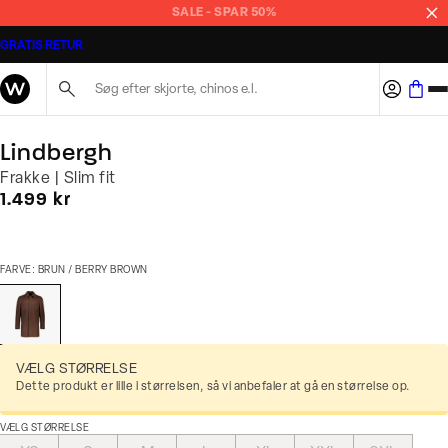
SALE - SPAR 50%
GRATIS RETUR
Søg her...
Lindbergh
Frakke | Slim fit
I alt (inkl. rabat)
1.499 kr
FARVE: BRUN / BERRY BROWN
VÆLG STØRRELSE
Dette produkt er lille i størrelsen, så vi anbefaler at gå en størrelse op.
VÆLG STØRRELSE