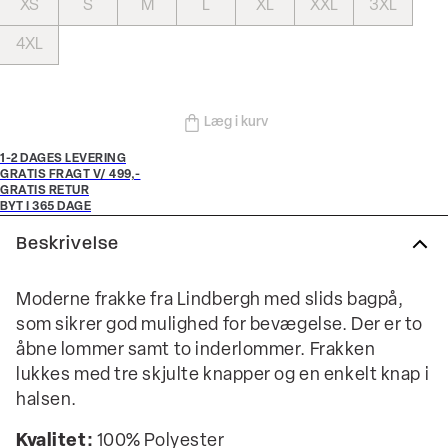
XS
S
M
L
XL
XXL
3XL
4XL
Læg i kurv
1-2 DAGES LEVERING
GRATIS FRAGT V/ 499,-
GRATIS RETUR
BYT I 365 DAGE
Beskrivelse
Moderne frakke fra Lindbergh med slids bagpå,
som sikrer god mulighed for bevægelse. Der er to
åbne lommer samt to inderlommer. Frakken
lukkes med tre skjulte knapper og en enkelt knap i
halsen.
Kvalitet:
100% Polyester