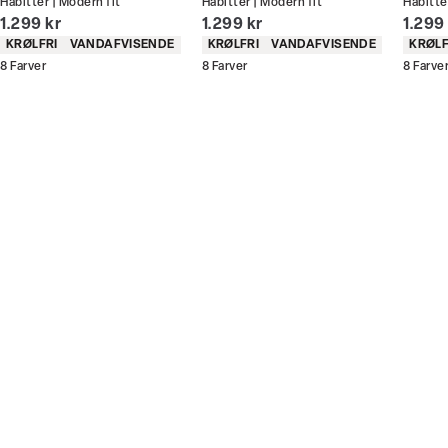
Habitter | Modern fit
Habitter | Modern fit
Habitte
Du kan indløse din bonus 365 dage om året i alle
I alt (inkl. rabat)
I alt (inkl. rabat)
I alt 
1.299 kr
1.299 kr
1.299
butikker og online.
Produkt egenskaber
Produkt egenskaber
Produ
KRØLFRI
VANDAFVISENDE
KRØLFRI
VANDAFVISENDE
KRØLF
8
Farver
8
Farver
8
Farve
Bliv medlem