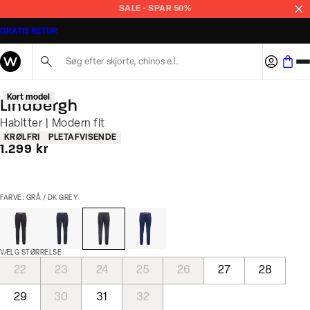
SALE - SPAR 50%
GRATIS RETUR
Søg her...
Kort model
Lindbergh
Habitter | Modern fit
Produkt egenskaber
KRØLFRI
PLETAFVISENDE
I alt (inkl. rabat)
1.299 kr
FARVE: GRÅ / DK GREY
VÆLG STØRRELSE
22
23
24
25
26
27
28
29
30
31
32