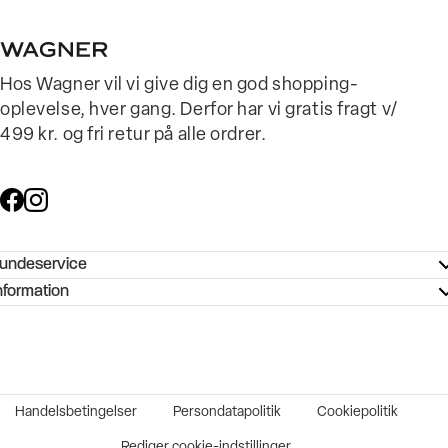
Hos Wagner vil vi give dig en god shopping-
oplevelse, hver gang. Derfor har vi gratis fragt v/
499 kr. og fri retur på alle ordrer.
undeservice
ndeservice - Hjælpecenter
nformation
ories - Inspiration
ntakt os
ørrelsesguide
tikker
b og karriere
turnering
okumentation
Handelsbetingelser
Persondatapolitik
Cookiepolitik
rtrudt køb
vekort
Rediger cookie-indstillinger