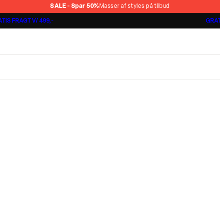
SALE - Spar 50%
Masser af styles på tilbud
TIS FRAGT V/ 499,-
GRAT
Jakkesæt fra 1499,-
Cashmere Touch Pants
Lindbergh
r