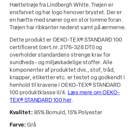
Hættetrøje fra Lindbergh White. Trøjen er
ensfarvet og har logo henover brystet. Der er
en hætte med snører og en stor lomme foran.
Trøjen har ribkanter nederst samt på ærmerne.
Dette produkt er OEKO-TEX® STANDARD 100
certificeret (cert.nr. 2176-328 DTI) og
overholder standardens strenge krav for
sundheds- og miljøskadelige stoffer. Alle
komponenter af produktet dvs., stof, tråd,
knapper, etiketter etc. er testet og godkendt i
henhold til kravene i OEKO-TEX® STANDARD
100 produktklasse II/4.
Læs mere om OEKO-
TEX® STANDARD 100 her
.
Kvalitet:
85% Bomuld, 15% Polyester
Farve:
Grå