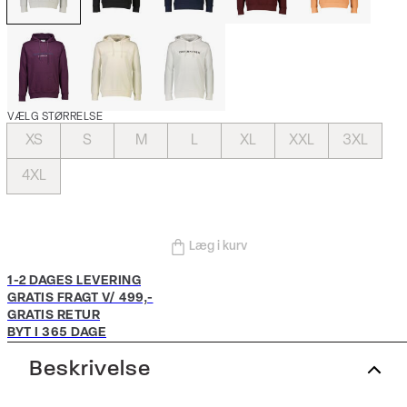
VÆLG STØRRELSE
XS
S
M
L
XL
XXL
3XL
4XL
Læg i kurv
1-2 DAGES LEVERING
GRATIS FRAGT V/ 499,-
GRATIS RETUR
BYT I 365 DAGE
Beskrivelse