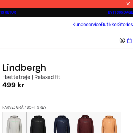
IS RETUR
BYT I 365 DAGE
Tidløse poloshirts
Overshirts
Bison
Kundeservice
Butikker
Stories
Lindbergh
Hættetrøje | Relaxed fit
I alt (inkl. rabat)
499 kr
FARVE: GRÅ / SOFT GREY