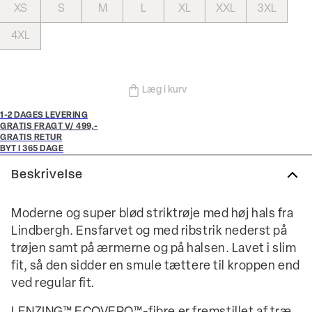
XS
S
M
L
XL
XXL
3XL
4XL
Læg i kurv
1-2 DAGES LEVERING
GRATIS FRAGT V/ 499,-
GRATIS RETUR
BYT I 365 DAGE
Beskrivelse
Moderne og super blød striktrøje med høj hals fra
Lindbergh. Ensfarvet og med ribstrik nederst på
trøjen samt på ærmerne og på halsen. Lavet i slim
fit, så den sidder en smule tættere til kroppen end
ved regular fit.