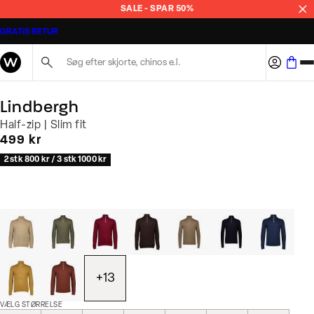
SALE - SPAR 50%
GRATIS RETUR
Søg her...
Lindbergh
Half-zip | Slim fit
I alt (inkl. rabat)
499 kr
2 stk 800 kr / 3 stk 1000 kr
+
13
VÆLG STØRRELSE