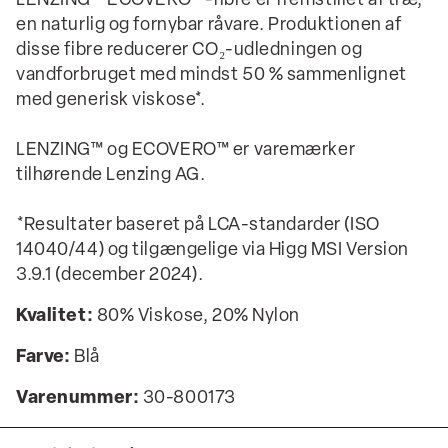
LENZING™ ECOVERO™-fibre er fremstillet af træ,
en naturlig og fornybar råvare. Produktionen af
disse fibre reducerer CO₂-udledningen og
vandforbruget med mindst 50 % sammenlignet
med generisk viskose*.
LENZING™ og ECOVERO™ er varemærker
tilhørende Lenzing AG.
*Resultater baseret på LCA-standarder (ISO
14040/44) og tilgængelige via Higg MSI Version
3.9.1 (december 2024).
Kvalitet:
80% Viskose, 20% Nylon
Farve:
Blå
Varenummer:
30-800173