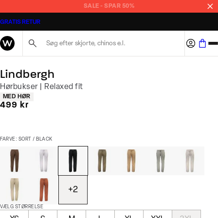
SALE - SPAR 50%
GRATIS RETUR
Søg her...
Lindbergh
Hørbukser | Relaxed fit
Produkt egenskaber
MED HØR
I alt (inkl. rabat)
499 kr
FARVE: SORT / BLACK
+
2
VÆLG STØRRELSE