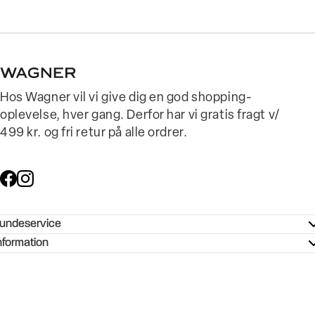
Hos Wagner vil vi give dig en god shopping-
oplevelse, hver gang. Derfor har vi gratis fragt v/
499 kr. og fri retur på alle ordrer.
undeservice
ndeservice - Hjælpecenter
nformation
ories - Inspiration
ntakt os
ørrelsesguide
tikker
b og karriere
turnering