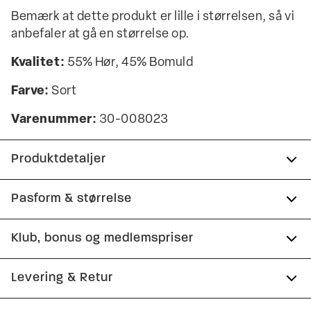
Bemærk at dette produkt er lille i størrelsen, så vi
anbefaler at gå en størrelse op.
Kvalitet:
55% Hør, 45% Bomuld
Farve:
Sort
Varenummer:
30-008023
Produktdetaljer
Fremstillet i bomuldsblend med hør.
Pasform & størrelse
Der er to sidelommer.
Fit:
Relaxed fit
Klub, bonus og medlemspriser
Der er to baglommer med flap.
Almindelig pasform ved hofterne, strammere over
Der er elastik og snøre i livet.
Tilmeld dig Club Wagner helt gratis.
Levering & Retur
lår og ned ad benet
Shortsene har gylp med lynlås.