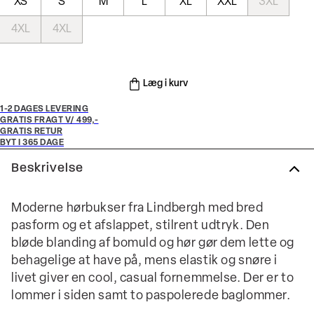
XS
S
M
L
XL
XXL
3XL
4XL
4XL
Læg i kurv
1-2 DAGES LEVERING
GRATIS FRAGT V/ 499,-
GRATIS RETUR
BYT I 365 DAGE
Beskrivelse
Moderne hørbukser fra Lindbergh med bred
pasform og et afslappet, stilrent udtryk. Den
bløde blanding af bomuld og hør gør dem lette og
behagelige at have på, mens elastik og snøre i
livet giver en cool, casual fornemmelse. Der er to
lommer i siden samt to paspolerede baglommer.