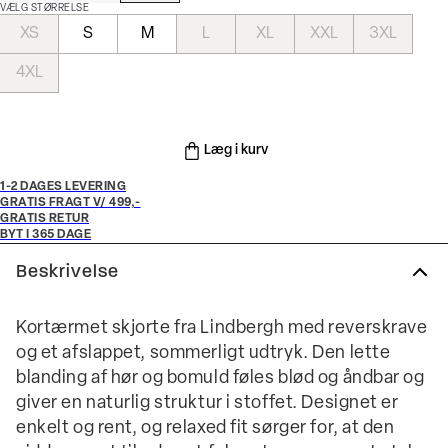
VÆLG STØRRELSE
XS
S
M
L
XL
XXL
3XL
4XL
Læg i kurv
1-2 DAGES LEVERING
GRATIS FRAGT V/ 499,-
GRATIS RETUR
BYT I 365 DAGE
Beskrivelse
Kortærmet skjorte fra Lindbergh med reverskrave
og et afslappet, sommerligt udtryk. Den lette
blanding af hør og bomuld føles blød og åndbar og
giver en naturlig struktur i stoffet. Designet er
enkelt og rent, og relaxed fit sørger for, at den