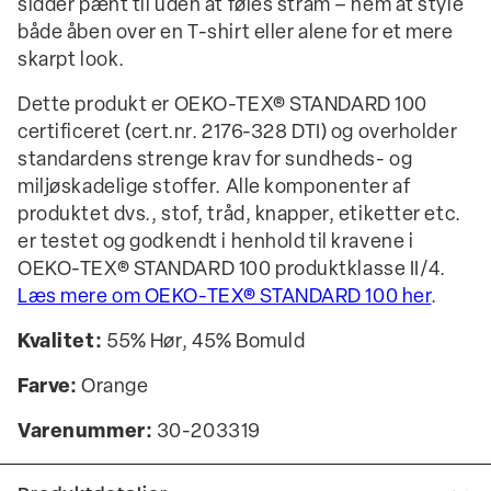
sidder pænt til uden at føles stram – nem at style
både åben over en T-shirt eller alene for et mere
skarpt look.
Dette produkt er OEKO-TEX® STANDARD 100
certificeret (cert.nr. 2176-328 DTI) og overholder
standardens strenge krav for sundheds- og
miljøskadelige stoffer. Alle komponenter af
produktet dvs., stof, tråd, knapper, etiketter etc.
er testet og godkendt i henhold til kravene i
OEKO-TEX® STANDARD 100 produktklasse II/4.
Læs mere om OEKO-TEX® STANDARD 100 her
.
Kvalitet:
55% Hør, 45% Bomuld
Farve:
Orange
Varenummer:
30-203319