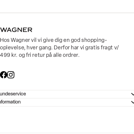
Hos Wagner vil vi give dig en god shopping-
oplevelse, hver gang. Derfor har vi gratis fragt v/
499 kr. og fri retur på alle ordrer.
undeservice
ndeservice - Hjælpecenter
nformation
ories - Inspiration
ntakt os
ørrelsesguide
tikker
b og karriere
turnering