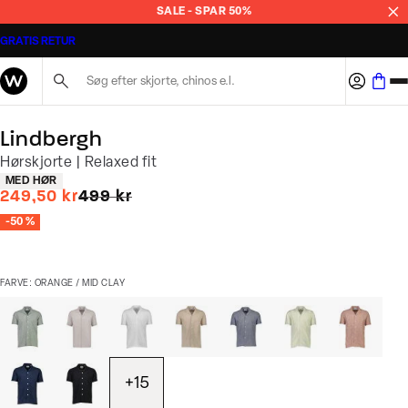
SALE - SPAR 50%
GRATIS RETUR
Søg her...
Lindbergh
Hørskjorte | Relaxed fit
Produkt egenskaber
MED HØR
I alt (uden rabat)
249,50 kr
499 kr
-50 %
FARVE: ORANGE / MID CLAY
+
15