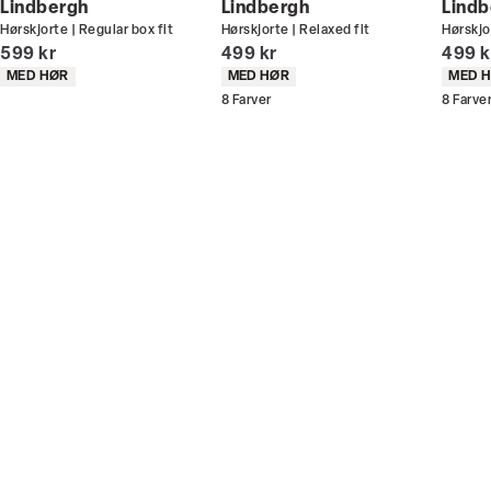
Lindbergh
Lindbergh
Lindb
Hørskjorte | Regular box fit
Hørskjorte | Relaxed fit
Hørskjo
Du kan indløse din bonus 365 dage om året i alle
I alt (inkl. rabat)
I alt (inkl. rabat)
I alt 
599 kr
499 kr
499 k
butikker og online.
Produkt egenskaber
Produkt egenskaber
Produ
MED HØR
MED HØR
MED 
8
Farver
8
Farve
Bliv medlem