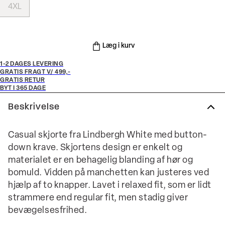
4XL
Læg i kurv
1-2 DAGES LEVERING
GRATIS FRAGT V/ 499,-
GRATIS RETUR
BYT I 365 DAGE
Beskrivelse
Casual skjorte fra Lindbergh White med button-
down krave. Skjortens design er enkelt og
materialet er en behagelig blanding af hør og
bomuld. Vidden på manchetten kan justeres ved
hjælp af to knapper. Lavet i relaxed fit, som er lidt
strammere end regular fit, men stadig giver
bevægelsesfrihed.