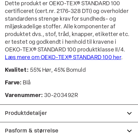
Dette produkt er OEKO-TEX® STANDARD 100
certificeret (cert.nr. 2176-328 DTI) og overholder
standardens strenge krav for sundheds- og
miljøskadelige stoffer. Alle komponenter af
produktet dvs., stof, tråd, knapper, etiketter etc.
er testet og godkendt i henhold til kravene i
OEKO-TEX® STANDARD 100 produktklasse II/4.
Læs mere om OEKO-TEX® STANDARD 100 her
.
Kvalitet:
55% Hør, 45% Bomuld
Farve:
Blå
Varenummer:
30-203492R
Produktdetaljer
Skjorten har button-down krave.
Pasform & størrelse