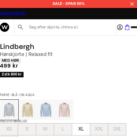
SALE - SPAR 50%
GRATIS RETUR
Søg her...
Lindbergh
Hørskjorte | Relaxed fit
Produkt egenskaber
MED HØR
I alt (inkl. rabat)
499 kr
2 stk 800 kr
FARVE: BLÅ / DK AQUA
VÆLG STØRRELSE
XS
S
M
L
XL
XXL
3XL