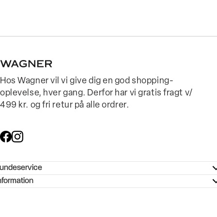
Hos Wagner vil vi give dig en god shopping-
oplevelse, hver gang. Derfor har vi gratis fragt v/
499 kr. og fri retur på alle ordrer.
undeservice
ndeservice - Hjælpecenter
nformation
ories - Inspiration
ntakt os
ørrelsesguide
tikker