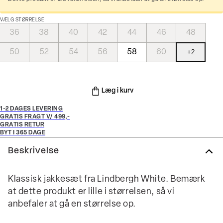
VÆLG STØRRELSE
36
38
40
42
44
46
48
50
52
54
56
58
60
+
2
Læg i kurv
1-2 DAGES LEVERING
GRATIS FRAGT V/ 499,-
GRATIS RETUR
BYT I 365 DAGE
Beskrivelse
Klassisk jakkesæt fra Lindbergh White. Bemærk
at dette produkt er lille i størrelsen, så vi
anbefaler at gå en størrelse op.