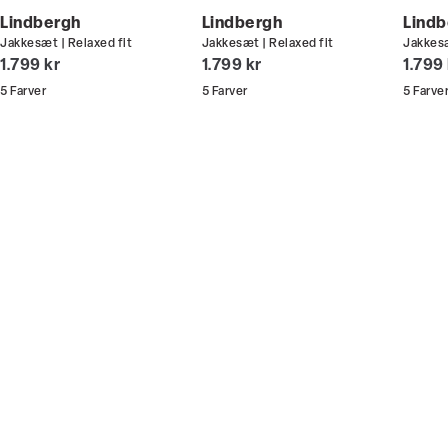
handler - og gælder både i butik og online.
Lindbergh
Lindbergh
Lindb
Jakkesæt | Relaxed fit
Jakkesæt | Relaxed fit
Jakkesæ
Du kan indløse din bonus 365 dage om året i alle
I alt (inkl. rabat)
I alt (inkl. rabat)
I alt 
1.799 kr
1.799 kr
1.799
butikker og online.
5
Farver
5
Farver
5
Farve
Bliv medlem