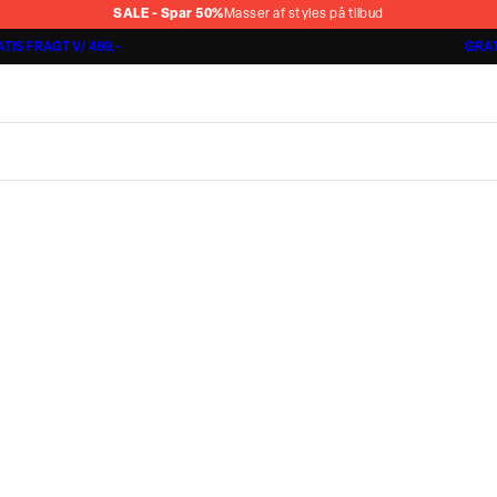
SALE - Spar 50%
Masser af styles på tilbud
TIS FRAGT V/ 499,-
GRAT
Shorts 3 for 1.000 kr.
Cashmere Touch Pants
Lindbergh
r