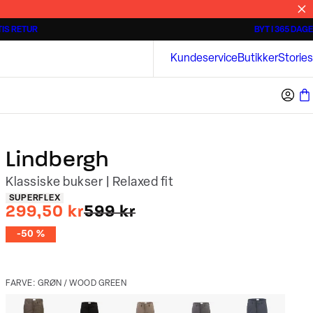
IS RETUR
BYT I 365 DAGE
3 for 500 kr.
Kortærmede skjorter
Bison
Kundeservice
Butikker
Stories
Lindbergh
Klassiske bukser | Relaxed fit
Produkt egenskaber
SUPERFLEX
I alt (uden rabat)
299,50 kr
599 kr
-50 %
FARVE: GRØN / WOOD GREEN